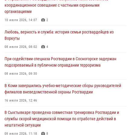
31 июля 2026, 06:57
8
координационное совещание с частными охранными
организациями
В Усинске росгвардейцы оперативно отработали план «Квартал»
10 июля 2026, 14:07
2
30 июля 2026, 13:53
Любовь, верность и служба: история семьи росгвардейцев из
В Санкт-Петербурге прошел окружной этап ежегодного
Воркуты
Всероссийского конкурса профессионального мастерства среди
сотрудников вневедомственной охраны Росгвардии
08 июля 2026, 08:02
4
28 июля 2026, 15:09
12
При содействии спецназа Росгвардии в Сосногорске задержан
подозреваемый в публичном оправдании терроризма
В Сыктывкаре росгвардейцы приняли участие в молебне в рамках
Дня Крещения Руси и Дня святого равноапостольного князя
08 июля 2026, 09:30
Владимира
В Коми завершились учебно-методические сборы руководителей
28 июля 2026, 13:32
8
филиалов вневедомственной охраны Росгвардии
В Коми за неделю росгвардейцами выявлено более 10
16 июля 2026, 12:46
правонарушений в области оборота оружия и частной охранной
деятельности
В Сыктывкаре проведена совместная тренировка Росгвардии и
службы скорой медицинской помощи по отработке действий в
26 июля 2026, 06:48
нештатной ситуации
09 июля 2026, 11:18
8