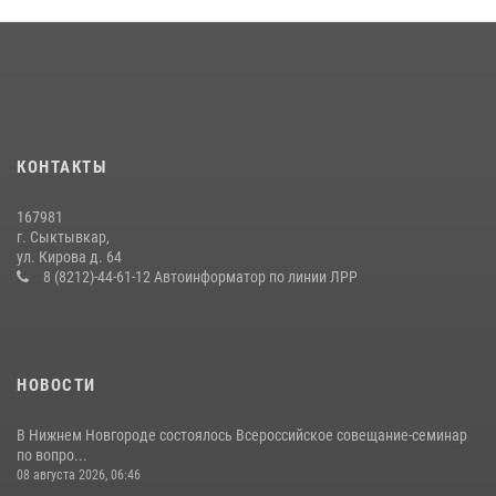
25 июля 2026, 10:45
12
В Коми росгвардейцы поздравили с юбилеем директора филиала
ВГТРК «Коми Гор» Юлию Чубову
23 июля 2026, 09:18
КОНТАКТЫ
В Усть-Вымском районе росгвардейцы задержала необычного
покупателя
167981
14 июля 2026, 11:49
г. Сыктывкар,
ул. Кирова д. 64
В Коми за неделю росгвардейцы изъяли 44 единицы охотничьего
8 (8212)-44-61-12 Автоинформатор по линии ЛРР
оружия
12 июля 2026, 06:14
НОВОСТИ
В Нижнем Новгороде состоялось Всероссийское совещание-семинар
по вопро...
08 августа 2026, 06:46