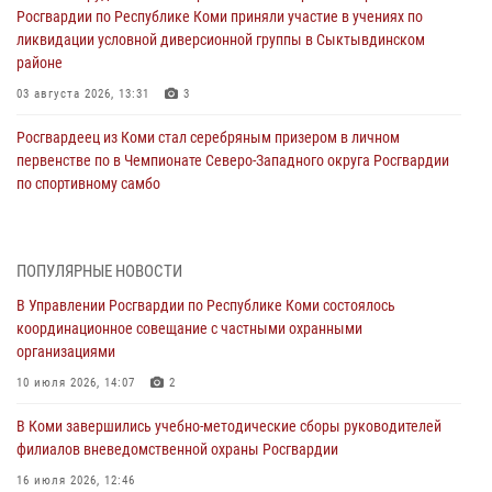
Росгвардии по Республике Коми приняли участие в учениях по
ликвидации условной диверсионной группы в Сыктывдинском
районе
03 августа 2026, 13:31
3
Росгвардеец из Коми стал серебряным призером в личном
первенстве по в Чемпионате Северо-Западного округа Росгвардии
по спортивному самбо
03 августа 2026, 12:07
5
В Коми росгвардейцы информируют граждан об изменениях в
ПОПУЛЯРНЫЕ НОВОСТИ
законодательстве в сфере оборота оружия и продолжают изымать
оружие за нарушения
В Управлении Росгвардии по Республике Коми состоялось
координационное совещание с частными охранными
02 августа 2026, 06:17
организациями
В Койгородском районе местный житель обратился в Росгвардию
10 июля 2026, 14:07
2
для добровольной сдачи оружия
В Коми завершились учебно-методические сборы руководителей
31 июля 2026, 10:55
филиалов вневедомственной охраны Росгвардии
Временно исполняющий обязанности начальника Управления
16 июля 2026, 12:46