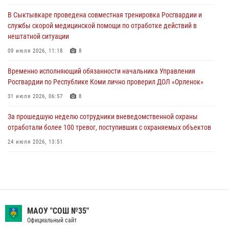
Росгвардии по Республике Коми лично проверил ДОЛ «Орленок»
В Сыктывкаре проведена совместная тренировка Росгвардии и
31 июля 2026, 06:57
8
службы скорой медицинской помощи по отработке действий в
нештатной ситуации
В Усинске росгвардейцы оперативно отработали план «Квартал»
09 июля 2026, 11:18
8
30 июля 2026, 13:53
Временно исполняющий обязанности начальника Управления
В Санкт-Петербурге прошел окружной этап ежегодного
Росгвардии по Республике Коми лично проверил ДОЛ «Орленок»
Всероссийского конкурса профессионального мастерства среди
сотрудников вневедомственной охраны Росгвардии
31 июля 2026, 06:57
8
28 июля 2026, 15:09
12
За прошедшую неделю сотрудники вневедомственной охраны
отработали более 100 тревог, поступивших с охраняемых объектов
24 июля 2026, 13:51
В Коми росгвардейцы обеспечивают правопорядок всероссийского
фестиваля воздухоплавания «ЖИВОЙ ВОЗДУХ»
19 июля 2026, 14:02
1
В Сыктывкаре состоялась торжественная присяга для
МАОУ "СОШ №35"
военнослужащих по призыву в Центре подготовки личного состава
Официальный сайт
Росгвардии