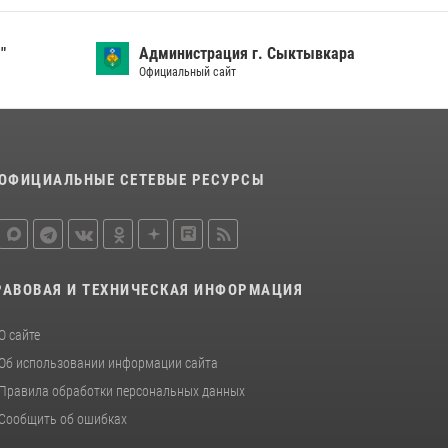
24 июля 2026, 13:51
В Усть-Вымском районе росгвардейцы
"
Администрация г. Сыктывкара
задержала необычного покупателя
Официальный сайт
14 июля 2026, 11:49
Временно исполняющий обязанности
начальника Управления Росгвардии по
ОФИЦИАЛЬНЫЕ СЕТЕВЫЕ РЕСУРСЫ
Республике Коми лично проверил ДОЛ
«Орленок»
31 июля 2026, 06:57
8
РАВОВАЯ И ТЕХНИЧЕСКАЯ ИНФОРМАЦИЯ
О сайте
Об использовании информации сайта
Правила обработки персональных данных
Сообщить об ошибках