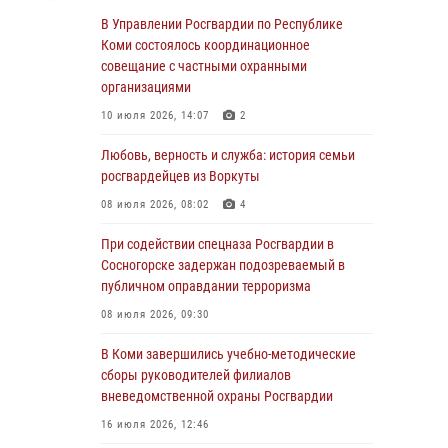
обратился в Росгвардию для добровольной
В Управлении Росгвардии по Республике
сдачи оружия
Коми состоялось координационное
совещание с частными охранными
31 июля 2026, 10:55
организациями
Временно исполняющий обязанности
10 июля 2026, 14:07
2
начальника Управления Росгвардии по
Республике Коми лично проверил ДОЛ
Любовь, верность и служба: история семьи
«Орленок»
росгвардейцев из Воркуты
31 июля 2026, 06:57
8
08 июля 2026, 08:02
4
В Усинске росгвардейцы оперативно
При содействии спецназа Росгвардии в
отработали план «Квартал»
Сосногорске задержан подозреваемый в
публичном оправдании терроризма
30 июля 2026, 13:53
08 июля 2026, 09:30
В Санкт-Петербурге прошел окружной этап
ежегодного Всероссийского конкурса
В Коми завершились учебно-методические
профессионального мастерства среди
сборы руководителей филиалов
сотрудников вневедомственной охраны
вневедомственной охраны Росгвардии
Росгвардии
16 июля 2026, 12:46
28 июля 2026, 15:09
12