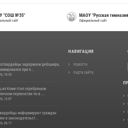
У "СОШ №35"
МАОУ "Русская гимназия
альный сайт
Официальный сайт
И
НАВИГАЦИЯ
росгвардейцы задержали дебошира,
Новости
вмировался при п...
Карта сайта
26, 10:55
П
ц из Коми стал серебряным
личном первенстве по в ...
26, 12:07
гвардейцы информируют граждан
ях в законодательст...
26, 06:17