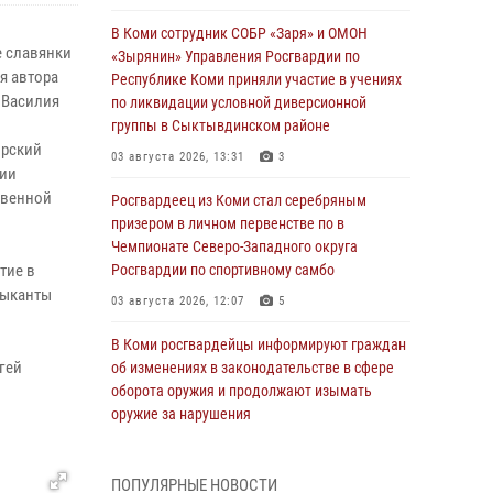
В Коми сотрудник СОБР «Заря» и ОМОН
е славянки
«Зырянин» Управления Росгвардии по
я автора
Республике Коми приняли участие в учениях
 Василия
по ликвидации условной диверсионной
группы в Сыктывдинском районе
ырский
03 августа 2026, 13:31
3
рии
твенной
Росгвардеец из Коми стал серебряным
призером в личном первенстве по в
Чемпионате Северо-Западного округа
тие в
Росгвардии по спортивному самбо
зыканты
03 августа 2026, 12:07
5
В Коми росгвардейцы информируют граждан
гей
об изменениях в законодательстве в сфере
оборота оружия и продолжают изымать
оружие за нарушения
02 августа 2026, 06:17
ПОПУЛЯРНЫЕ НОВОСТИ
В Койгородском районе местный житель