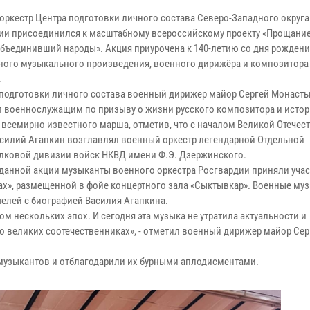
оркестр Центра подготовки личного состава Северо-Западного округа
ии присоединился к масштабному всероссийскому проекту «Прощани
объединивший народы». Акция приурочена к 140-летию со дня рождени
ного музыкального произведения, военного дирижёра и композитора
.
 подготовки личного состава военный дирижер майор Сергей Монаст
л военнослужащим по призыву о жизни русского композитора и исто
 всемирно известного марша, отметив, что с началом Великой Отечес
силий Агапкин возглавлял военный оркестр легендарной Отдельной
лковой дивизии войск НКВД имени Ф.Э. Дзержинского.
 данной акции музыканты военного оркестра Росгвардии приняли учас
ах», размещенной в фойе концертного зала «Сыктывкар». Военные му
елей с биографией Василия Агапкина.
м нескольких эпох. И сегодня эта музыка не утратила актуальности и
о великих соотечественниках», - отметил военный дирижер майор Сер
 музыкантов и отблагодарили их бурными аплодисментами.