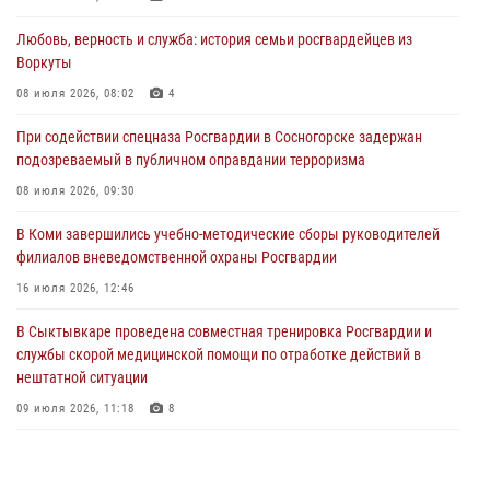
31 июля 2026, 06:57
8
Любовь, верность и служба: история семьи росгвардейцев из
Воркуты
В Усинске росгвардейцы оперативно отработали план «Квартал»
08 июля 2026, 08:02
4
30 июля 2026, 13:53
При содействии спецназа Росгвардии в Сосногорске задержан
В Санкт-Петербурге прошел окружной этап ежегодного
подозреваемый в публичном оправдании терроризма
Всероссийского конкурса профессионального мастерства среди
сотрудников вневедомственной охраны Росгвардии
08 июля 2026, 09:30
28 июля 2026, 15:09
12
В Коми завершились учебно-методические сборы руководителей
филиалов вневедомственной охраны Росгвардии
В Сыктывкаре росгвардейцы приняли участие в молебне в рамках
Дня Крещения Руси и Дня святого равноапостольного князя
16 июля 2026, 12:46
Владимира
В Сыктывкаре проведена совместная тренировка Росгвардии и
28 июля 2026, 13:32
8
службы скорой медицинской помощи по отработке действий в
нештатной ситуации
09 июля 2026, 11:18
8
В Коми росгвардейцы обеспечивают правопорядок всероссийского
фестиваля воздухоплавания «ЖИВОЙ ВОЗДУХ»