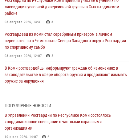
Росгвардии по Республике Коми приняли участие в учениях по
ликвидации условной диверсионной группы в Сыктывдинском
районе
03 августа 2026, 13:31
3
Росгвардеец из Коми стал серебряным призером в личном
первенстве по в Чемпионате Северо-Западного округа Росгвардии
по спортивному самбо
03 августа 2026, 12:07
5
В Коми росгвардейцы информируют граждан об изменениях в
законодательстве в сфере оборота оружия и продолжают изымать
оружие за нарушения
02 августа 2026, 06:17
В Койгородском районе местный житель обратился в Росгвардию
ПОПУЛЯРНЫЕ НОВОСТИ
для добровольной сдачи оружия
В Управлении Росгвардии по Республике Коми состоялось
31 июля 2026, 10:55
координационное совещание с частными охранными
организациями
Временно исполняющий обязанности начальника Управления
Росгвардии по Республике Коми лично проверил ДОЛ «Орленок»
10 июля 2026, 14:07
2