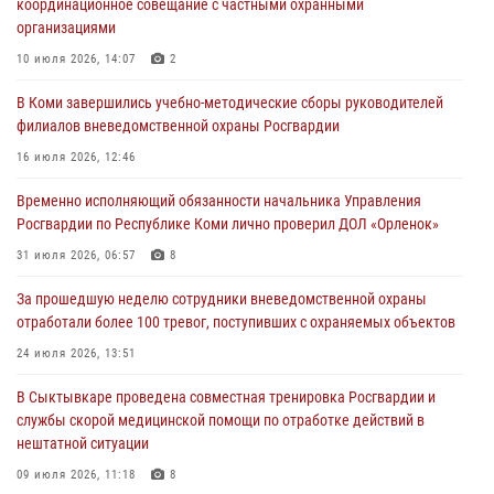
координационное совещание с частными охранными
02 августа 2026, 06:17
организациями
В Койгородском районе местный житель обратился в Росгвардию
10 июля 2026, 14:07
2
для добровольной сдачи оружия
В Коми завершились учебно-методические сборы руководителей
31 июля 2026, 10:55
филиалов вневедомственной охраны Росгвардии
Временно исполняющий обязанности начальника Управления
16 июля 2026, 12:46
Росгвардии по Республике Коми лично проверил ДОЛ «Орленок»
Временно исполняющий обязанности начальника Управления
31 июля 2026, 06:57
8
Росгвардии по Республике Коми лично проверил ДОЛ «Орленок»
В Усинске росгвардейцы оперативно отработали план «Квартал»
31 июля 2026, 06:57
8
30 июля 2026, 13:53
За прошедшую неделю сотрудники вневедомственной охраны
отработали более 100 тревог, поступивших с охраняемых объектов
В Санкт-Петербурге прошел окружной этап ежегодного
Всероссийского конкурса профессионального мастерства среди
24 июля 2026, 13:51
сотрудников вневедомственной охраны Росгвардии
В Сыктывкаре проведена совместная тренировка Росгвардии и
28 июля 2026, 15:09
12
службы скорой медицинской помощи по отработке действий в
нештатной ситуации
09 июля 2026, 11:18
8