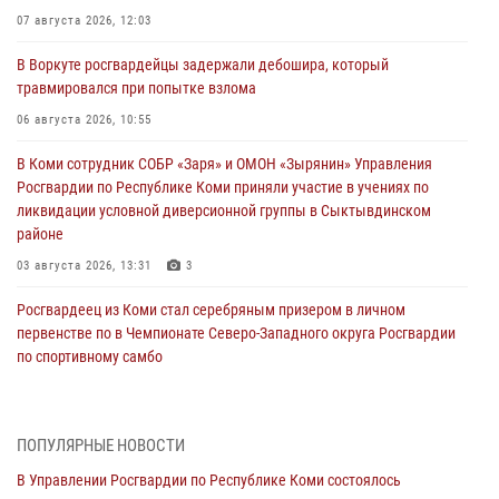
07 августа 2026, 12:03
В Воркуте росгвардейцы задержали дебошира, который
травмировался при попытке взлома
06 августа 2026, 10:55
В Коми сотрудник СОБР «Заря» и ОМОН «Зырянин» Управления
Росгвардии по Республике Коми приняли участие в учениях по
ликвидации условной диверсионной группы в Сыктывдинском
районе
03 августа 2026, 13:31
3
Росгвардеец из Коми стал серебряным призером в личном
первенстве по в Чемпионате Северо-Западного округа Росгвардии
по спортивному самбо
03 августа 2026, 12:07
5
В Коми росгвардейцы информируют граждан об изменениях в
ПОПУЛЯРНЫЕ НОВОСТИ
законодательстве в сфере оборота оружия и продолжают изымать
оружие за нарушения
В Управлении Росгвардии по Республике Коми состоялось