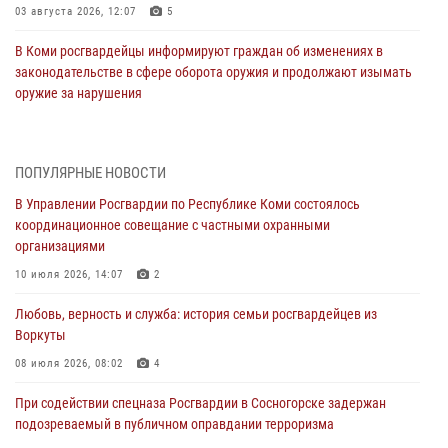
03 августа 2026, 12:07
5
В Коми росгвардейцы информируют граждан об изменениях в
законодательстве в сфере оборота оружия и продолжают изымать
оружие за нарушения
02 августа 2026, 06:17
В Койгородском районе местный житель обратился в Росгвардию
ПОПУЛЯРНЫЕ НОВОСТИ
для добровольной сдачи оружия
В Управлении Росгвардии по Республике Коми состоялось
31 июля 2026, 10:55
координационное совещание с частными охранными
организациями
Временно исполняющий обязанности начальника Управления
Росгвардии по Республике Коми лично проверил ДОЛ «Орленок»
10 июля 2026, 14:07
2
31 июля 2026, 06:57
8
Любовь, верность и служба: история семьи росгвардейцев из
Воркуты
В Усинске росгвардейцы оперативно отработали план «Квартал»
08 июля 2026, 08:02
4
30 июля 2026, 13:53
При содействии спецназа Росгвардии в Сосногорске задержан
В Санкт-Петербурге прошел окружной этап ежегодного
подозреваемый в публичном оправдании терроризма
Всероссийского конкурса профессионального мастерства среди