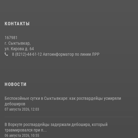
24 июля 2026, 13:51
В Усть-Вымском районе росгвардейцы задержала необычного
КОНТАКТЫ
покупателя
14 июля 2026, 11:49
167981
г. Сыктывкар,
Временно исполняющий обязанности начальника Управления
ул. Кирова д. 64
Росгвардии по Республике Коми лично проверил ДОЛ «Орленок»
8 (8212)-44-61-12 Автоинформатор по линии ЛРР
31 июля 2026, 06:57
8
НОВОСТИ
Беспокойные сутки в Сыктывкаре: как росгвардейцы усмиряли
дебоширов
07 августа 2026, 12:03
В Воркуте росгвардейцы задержали дебошира, который
травмировался при п...
06 августа 2026, 10:55