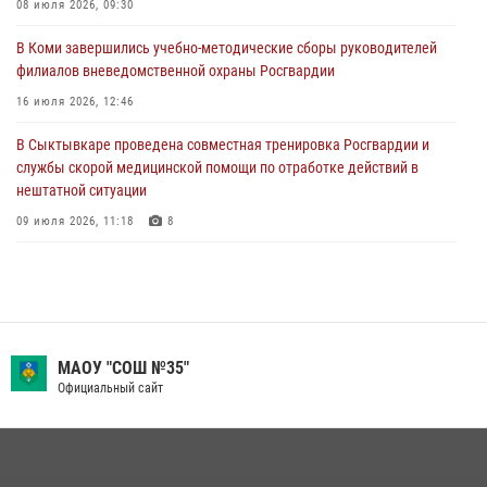
сотрудников вневедомственной охраны Росгвардии
08 июля 2026, 09:30
28 июля 2026, 15:09
12
В Коми завершились учебно-методические сборы руководителей
филиалов вневедомственной охраны Росгвардии
В Сыктывкаре росгвардейцы приняли участие в молебне в рамках
Дня Крещения Руси и Дня святого равноапостольного князя
16 июля 2026, 12:46
Владимира
В Сыктывкаре проведена совместная тренировка Росгвардии и
28 июля 2026, 13:32
8
службы скорой медицинской помощи по отработке действий в
нештатной ситуации
09 июля 2026, 11:18
8
В Коми росгвардейцы обеспечивают правопорядок всероссийского
фестиваля воздухоплавания «ЖИВОЙ ВОЗДУХ»
19 июля 2026, 14:02
1
В Коми росгвардейцы поздравили с юбилеем директора филиала
МАОУ "СОШ №35"
ВГТРК «Коми Гор» Юлию Чубову
Официальный сайт
23 июля 2026, 09:18
За прошедшую неделю сотрудники вневедомственной охраны
отработали более 100 тревог, поступивших с охраняемых объектов