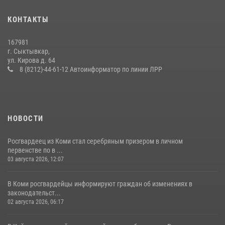
В Усть-Вымском районе росгвардейцы задержала необычного
КОНТАКТЫ
покупателя
14 июля 2026, 11:49
167981
г. Сыктывкар,
Житель Сыктывкара привлечен к административной
ул. Кирова д. 64
ответственности за утерю оружия
8 (8212)-44-61-12 Автоинформатор по линии ЛРР
07 июля 2026, 14:30
НОВОСТИ
Росгвардеец из Коми стал серебряным призером в личном
первенстве по в ...
03 августа 2026, 12:07
В Коми росгвардейцы информируют граждан об изменениях в
законодательст...
02 августа 2026, 06:17