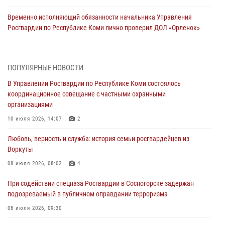
Временно исполняющий обязанности начальника Управления
Росгвардии по Республике Коми лично проверил ДОЛ «Орленок»
31 июля 2026, 06:57
8
В Усинске росгвардейцы оперативно отработали план «Квартал»
ПОПУЛЯРНЫЕ НОВОСТИ
30 июля 2026, 13:53
В Управлении Росгвардии по Республике Коми состоялось
координационное совещание с частными охранными
В Санкт-Петербурге прошел окружной этап ежегодного
организациями
Всероссийского конкурса профессионального мастерства среди
сотрудников вневедомственной охраны Росгвардии
10 июля 2026, 14:07
2
28 июля 2026, 15:09
12
Любовь, верность и служба: история семьи росгвардейцев из
Воркуты
В Сыктывкаре росгвардейцы приняли участие в молебне в рамках
Дня Крещения Руси и Дня святого равноапостольного князя
08 июля 2026, 08:02
4
Владимира
При содействии спецназа Росгвардии в Сосногорске задержан
28 июля 2026, 13:32
8
подозреваемый в публичном оправдании терроризма
В Коми за неделю росгвардейцами выявлено более 10
08 июля 2026, 09:30
правонарушений в области оборота оружия и частной охранной