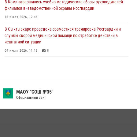
деятельности
В Коми завершились учебно-методические сборы руководителей
филиалов вневедомственной охраны Росгвардии
26 июля 2026, 06:48
16 июля 2026, 12:46
В Сыктывкаре состоялась торжественная присяга для
военнослужащих по призыву в Центре подготовки личного состава
В Сыктывкаре проведена совместная тренировка Росгвардии и
Росгвардии
службы скорой медицинской помощи по отработке действий в
нештатной ситуации
25 июля 2026, 10:45
12
09 июля 2026, 11:18
8
В Коми росгвардейцы поздравили с юбилеем директора филиала
ВГТРК «Коми Гор» Юлию Чубову
23 июля 2026, 09:18
В Коми росгвардейцы обеспечивают правопорядок всероссийского
МАОУ "СОШ №35"
фестиваля воздухоплавания «ЖИВОЙ ВОЗДУХ»
Официальный сайт
19 июля 2026, 14:02
1
За прошедшую неделю сотрудники вневедомственной охраны
отработали более 100 тревог, поступивших с охраняемых объектов
24 июля 2026, 13:51