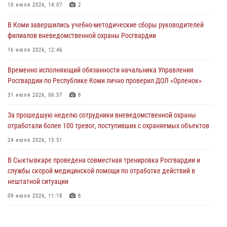
законодательстве в сфере оборота оружия и продолжают изымать
10 июля 2026, 14:07
2
оружие за нарушения
В Коми завершились учебно-методические сборы руководителей
02 августа 2026, 06:17
филиалов вневедомственной охраны Росгвардии
В Койгородском районе местный житель обратился в Росгвардию
16 июля 2026, 12:46
для добровольной сдачи оружия
Временно исполняющий обязанности начальника Управления
31 июля 2026, 10:55
Росгвардии по Республике Коми лично проверил ДОЛ «Орленок»
Временно исполняющий обязанности начальника Управления
31 июля 2026, 06:57
8
Росгвардии по Республике Коми лично проверил ДОЛ «Орленок»
За прошедшую неделю сотрудники вневедомственной охраны
31 июля 2026, 06:57
8
отработали более 100 тревог, поступивших с охраняемых объектов
В Усинске росгвардейцы оперативно отработали план «Квартал»
24 июля 2026, 13:51
30 июля 2026, 13:53
В Сыктывкаре проведена совместная тренировка Росгвардии и
службы скорой медицинской помощи по отработке действий в
нештатной ситуации
09 июля 2026, 11:18
8
В Коми росгвардейцы обеспечивают правопорядок всероссийского
фестиваля воздухоплавания «ЖИВОЙ ВОЗДУХ»