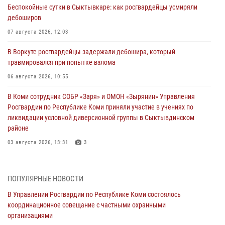
Беспокойные сутки в Сыктывкаре: как росгвардейцы усмиряли
дебоширов
07 августа 2026, 12:03
В Воркуте росгвардейцы задержали дебошира, который
травмировался при попытке взлома
06 августа 2026, 10:55
В Коми сотрудник СОБР «Заря» и ОМОН «Зырянин» Управления
Росгвардии по Республике Коми приняли участие в учениях по
ликвидации условной диверсионной группы в Сыктывдинском
районе
03 августа 2026, 13:31
3
Росгвардеец из Коми стал серебряным призером в личном
первенстве по в Чемпионате Северо-Западного округа Росгвардии
ПОПУЛЯРНЫЕ НОВОСТИ
по спортивному самбо
В Управлении Росгвардии по Республике Коми состоялось
03 августа 2026, 12:07
5
координационное совещание с частными охранными
организациями
В Коми росгвардейцы информируют граждан об изменениях в