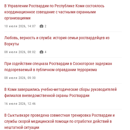
В Управлении Росгвардии по Республике Коми состоялось
31 июля 2026, 06:57
8
координационное совещание с частными охранными
организациями
В Усинске росгвардейцы оперативно отработали план «Квартал»
10 июля 2026, 14:07
2
30 июля 2026, 13:53
Любовь, верность и служба: история семьи росгвардейцев из
В Санкт-Петербурге прошел окружной этап ежегодного
Воркуты
Всероссийского конкурса профессионального мастерства среди
сотрудников вневедомственной охраны Росгвардии
08 июля 2026, 08:02
4
28 июля 2026, 15:09
12
При содействии спецназа Росгвардии в Сосногорске задержан
подозреваемый в публичном оправдании терроризма
В Сыктывкаре росгвардейцы приняли участие в молебне в рамках
Дня Крещения Руси и Дня святого равноапостольного князя
08 июля 2026, 09:30
Владимира
В Коми завершились учебно-методические сборы руководителей
28 июля 2026, 13:32
8
филиалов вневедомственной охраны Росгвардии
В Коми за неделю росгвардейцами выявлено более 10
16 июля 2026, 12:46
правонарушений в области оборота оружия и частной охранной
деятельности
В Сыктывкаре проведена совместная тренировка Росгвардии и
службы скорой медицинской помощи по отработке действий в
26 июля 2026, 06:48
нештатной ситуации