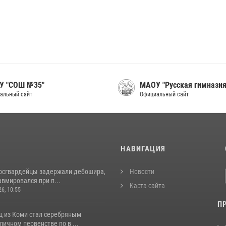
У "СОШ №35"
МАОУ "Русская гимназия
альный сайт
Официальный сайт
И
НАВИГАЦИЯ
росгвардейцы задержали дебошира,
Новости
вмировался при п...
Карта сайта
26, 10:55
П
ц из Коми стал серебряным
личном первенстве по в ...