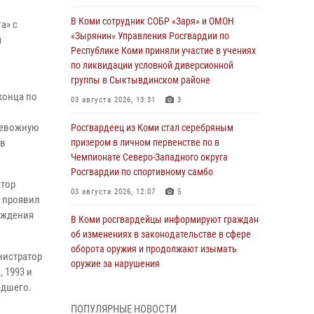
В Коми сотрудник СОБР «Заря» и ОМОН
а» с
«Зырянин» Управления Росгвардии по
я
Республике Коми приняли участие в учениях
по ликвидации условной диверсионной
группы в Сыктывдинском районе
конца по
03 августа 2026, 13:31
3
ревожную
Росгвардеец из Коми стал серебряным
 в
призером в личном первенстве по в
Чемпионате Северо-Западного округа
Росгвардии по спортивному самбо
атор
03 августа 2026, 12:07
5
а проявил
ождения
В Коми росгвардейцы информируют граждан
об изменениях в законодательстве в сфере
оборота оружия и продолжают изымать
нистратор
оружие за нарушения
 1993 и
02 августа 2026, 06:17
едшего.
ПОПУЛЯРНЫЕ НОВОСТИ
В Койгородском районе местный житель