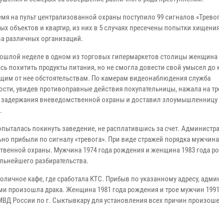
емя на пульт централизованной охраны поступило 99 сигналов «Тревог
ых объектов и квартир, из них в 5 случаях пресечены попытки хищени
а различных организаций.
прошлой неделе в одном из торговых гипермаркетов столицы женщина
сь похитить продукты питания, но не смогла довести свой умысел до 
щим от нее обстоятельствам. По камерам видеонаблюдения служба
ости, увидев противоправные действия покупательницы, нажала на т
ы задержания вневедомственной охраны и доставил злоумышленницу
.
пыталась покинуть заведение, не расплатившись за счет. Администр
но прибыли по сигналу «тревога». При виде стражей порядка мужчин
твенной охраны. Мужчина 1974 года рождения и женщина 1983 года р
льнейшего разбирательства.
личное кафе, где сработала КТС. Прибыв по указанному адресу, адми
и произошла драка. Женщина 1981 года рождения и трое мужчин 1991,
МВД России по г. Сыктывкару для установления всех причин произош