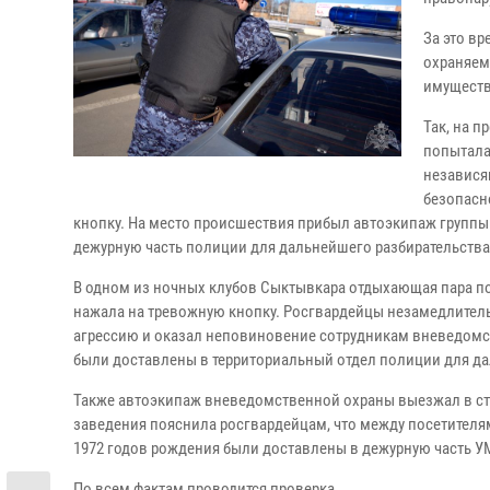
За это вр
охраняем
имуществ
Так, на 
попытала
независя
безопасн
кнопку. На место происшествия прибыл автоэкипаж групп
дежурную часть полиции для дальнейшего разбирательства
В одном из ночных клубов Сыктывкара отдыхающая пара по
нажала на тревожную кнопку. Росгвардейцы незамедлитель
агрессию и оказал неповиновение сотрудникам вневедомс
были доставлены в территориальный отдел полиции для да
Также автоэкипаж вневедомственной охраны выезжал в сто
заведения пояснила росгвардейцам, что между посетителям
1972 годов рождения были доставлены в дежурную часть У
По всем фактам проводится проверка.