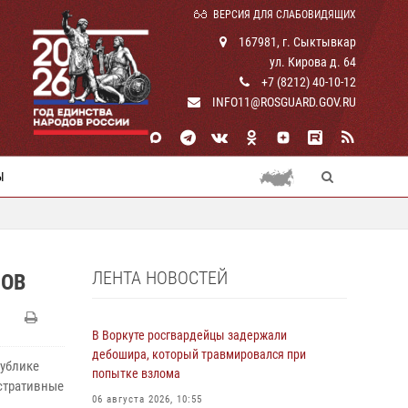
ВЕРСИЯ ДЛЯ СЛАБОВИДЯЩИХ
167981, г. Сыктывкар
ул. Кирова д. 64
+7 (8212) 40-10-12
INFO11@ROSGUARD.GOV.RU
Ы
ЛЕНТА НОВОСТЕЙ
ЛОВ
В Воркуте росгвардейцы задержали
дебошира, который травмировался при
ублике
попытке взлома
стративные
06 августа 2026, 10:55