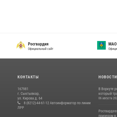
Росгвардия
МАО
Официальный сайт
Офици
КОНТАКТЫ
НОВОСТ
167981
В Воркуте 
г. Сыктывкар,
который тра
ул. Кирова д. 64
06 августа 20
8 (8212)-44-61-12 Автоинформатор по линии
ЛРР
Росгвардее
призером в 