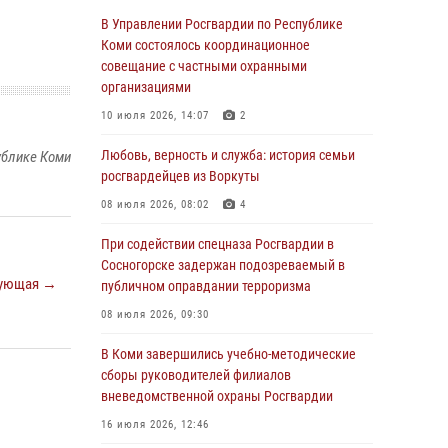
обратился в Росгвардию для добровольной
В Управлении Росгвардии по Республике
сдачи оружия
Коми состоялось координационное
совещание с частными охранными
31 июля 2026, 10:55
организациями
Временно исполняющий обязанности
10 июля 2026, 14:07
2
начальника Управления Росгвардии по
Республике Коми лично проверил ДОЛ
Любовь, верность и служба: история семьи
ублике Коми
«Орленок»
росгвардейцев из Воркуты
31 июля 2026, 06:57
8
08 июля 2026, 08:02
4
В Усинске росгвардейцы оперативно
При содействии спецназа Росгвардии в
отработали план «Квартал»
Сосногорске задержан подозреваемый в
ующая →
публичном оправдании терроризма
30 июля 2026, 13:53
08 июля 2026, 09:30
В Санкт-Петербурге прошел окружной этап
ежегодного Всероссийского конкурса
В Коми завершились учебно-методические
профессионального мастерства среди
сборы руководителей филиалов
сотрудников вневедомственной охраны
вневедомственной охраны Росгвардии
Росгвардии
16 июля 2026, 12:46
28 июля 2026, 15:09
12