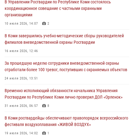
В Управлении Росгвардии по Республике Коми состоялось
03 августа 2026, 12:07
5
координационное совещание с частными охранными
организациями
В Коми росгвардейцы информируют граждан об изменениях в
законодательстве в сфере оборота оружия и продолжают изымать
10 июля 2026, 14:07
2
оружие за нарушения
В Коми завершились учебно-методические сборы руководителей
02 августа 2026, 06:17
филиалов вневедомственной охраны Росгвардии
В Койгородском районе местный житель обратился в Росгвардию
16 июля 2026, 12:46
для добровольной сдачи оружия
За прошедшую неделю сотрудники вневедомственной охраны
31 июля 2026, 10:55
отработали более 100 тревог, поступивших с охраняемых объектов
Временно исполняющий обязанности начальника Управления
24 июля 2026, 13:51
Росгвардии по Республике Коми лично проверил ДОЛ «Орленок»
Временно исполняющий обязанности начальника Управления
31 июля 2026, 06:57
8
Росгвардии по Республике Коми лично проверил ДОЛ «Орленок»
В Усинске росгвардейцы оперативно отработали план «Квартал»
31 июля 2026, 06:57
8
30 июля 2026, 13:53
В Коми росгвардейцы обеспечивают правопорядок всероссийского
фестиваля воздухоплавания «ЖИВОЙ ВОЗДУХ»
19 июля 2026, 14:02
1