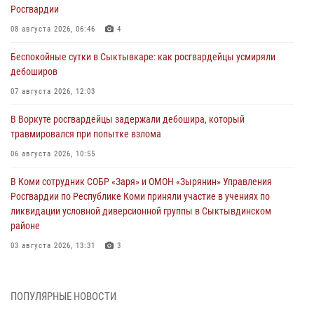
Росгвардии
08 августа 2026, 06:46
4
Беспокойные сутки в Сыктывкаре: как росгвардейцы усмиряли
дебоширов
07 августа 2026, 12:03
В Воркуте росгвардейцы задержали дебошира, который
травмировался при попытке взлома
06 августа 2026, 10:55
В Коми сотрудник СОБР «Заря» и ОМОН «Зырянин» Управления
Росгвардии по Республике Коми приняли участие в учениях по
ликвидации условной диверсионной группы в Сыктывдинском
районе
03 августа 2026, 13:31
3
Росгвардеец из Коми стал серебряным призером в личном
первенстве по в Чемпионате Северо-Западного округа Росгвардии
ПОПУЛЯРНЫЕ НОВОСТИ
по спортивному самбо