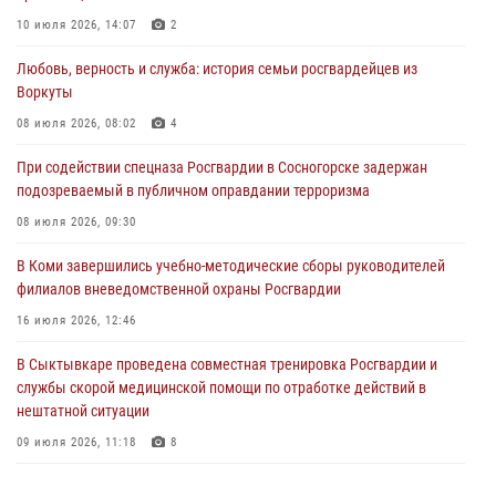
10 июля 2026, 14:07
2
30 июля 2026, 13:53
Любовь, верность и служба: история семьи росгвардейцев из
В Санкт-Петербурге прошел окружной этап ежегодного
Воркуты
Всероссийского конкурса профессионального мастерства среди
сотрудников вневедомственной охраны Росгвардии
08 июля 2026, 08:02
4
28 июля 2026, 15:09
12
При содействии спецназа Росгвардии в Сосногорске задержан
подозреваемый в публичном оправдании терроризма
В Сыктывкаре росгвардейцы приняли участие в молебне в рамках
Дня Крещения Руси и Дня святого равноапостольного князя
08 июля 2026, 09:30
Владимира
В Коми завершились учебно-методические сборы руководителей
28 июля 2026, 13:32
8
филиалов вневедомственной охраны Росгвардии
В Коми за неделю росгвардейцами выявлено более 10
16 июля 2026, 12:46
правонарушений в области оборота оружия и частной охранной
деятельности
В Сыктывкаре проведена совместная тренировка Росгвардии и
службы скорой медицинской помощи по отработке действий в
26 июля 2026, 06:48
нештатной ситуации
09 июля 2026, 11:18
8
В Коми росгвардейцы обеспечивают правопорядок всероссийского