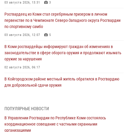
03 августа 2026, 13:31
3
Росгвардеец из Коми стал серебряным призером в личном
первенстве по в Чемпионате Северо-Западного округа Росгвардии
по спортивному самбо
03 августа 2026, 12:07
5
В Коми росгвардейцы информируют граждан об изменениях в
законодательстве в сфере оборота оружия и продолжают изымать
оружие за нарушения
02 августа 2026, 06:17
В Койгородском районе местный житель обратился в Росгвардию
для добровольной сдачи оружия
31 июля 2026, 10:55
Временно исполняющий обязанности начальника Управления
ПОПУЛЯРНЫЕ НОВОСТИ
Росгвардии по Республике Коми лично проверил ДОЛ «Орленок»
В Управлении Росгвардии по Республике Коми состоялось
31 июля 2026, 06:57
8
координационное совещание с частными охранными
организациями
В Усинске росгвардейцы оперативно отработали план «Квартал»