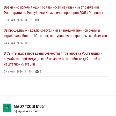
для добровольной сдачи оружия
Временно исполняющий обязанности начальника Управления
31 июля 2026, 10:55
Росгвардии по Республике Коми лично проверил ДОЛ «Орленок»
Временно исполняющий обязанности начальника Управления
31 июля 2026, 06:57
8
Росгвардии по Республике Коми лично проверил ДОЛ «Орленок»
За прошедшую неделю сотрудники вневедомственной охраны
31 июля 2026, 06:57
8
отработали более 100 тревог, поступивших с охраняемых объектов
В Усинске росгвардейцы оперативно отработали план «Квартал»
24 июля 2026, 13:51
30 июля 2026, 13:53
В Сыктывкаре проведена совместная тренировка Росгвардии и
службы скорой медицинской помощи по отработке действий в
нештатной ситуации
09 июля 2026, 11:18
8
В Коми росгвардейцы обеспечивают правопорядок всероссийского
фестиваля воздухоплавания «ЖИВОЙ ВОЗДУХ»
19 июля 2026, 14:02
1
В Коми росгвардейцы поздравили с юбилеем директора филиала
МАОУ "СОШ №35"
ВГТРК «Коми Гор» Юлию Чубову
Официальный сайт