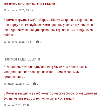
травмировался при попытке взлома
06 августа 2026, 10:55
В Коми сотрудник СОБР «Заря» и ОМОН «Зырянин» Управления
Росгвардии по Республике Коми приняли участие в учениях по
ликвидации условной диверсионной группы в Сыктывдинском
районе
03 августа 2026, 13:31
3
Росгвардеец из Коми стал серебряным призером в личном
первенстве по в Чемпионате Северо-Западного округа Росгвардии
ПОПУЛЯРНЫЕ НОВОСТИ
по спортивному самбо
В Управлении Росгвардии по Республике Коми состоялось
03 августа 2026, 12:07
5
координационное совещание с частными охранными
организациями
В Коми росгвардейцы информируют граждан об изменениях в
законодательстве в сфере оборота оружия и продолжают изымать
10 июля 2026, 14:07
2
оружие за нарушения
В Коми завершились учебно-методические сборы руководителей
02 августа 2026, 06:17
филиалов вневедомственной охраны Росгвардии
В Койгородском районе местный житель обратился в Росгвардию
16 июля 2026, 12:46