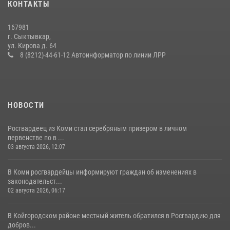
КОНТАКТЫ
покупателя
14 июля 2026, 11:49
167981
г. Сыктывкар,
Житель Сыктывкара привлечен к административной
ул. Кирова д. 64
ответственности за утерю оружия
8 (8212)-44-61-12 Автоинформатор по линии ЛРР
07 июля 2026, 14:30
НОВОСТИ
Росгвардеец из Коми стал серебряным призером в личном
первенстве по в ...
03 августа 2026, 12:07
В Коми росгвардейцы информируют граждан об изменениях в
законодательст...
02 августа 2026, 06:17
В Койгородском районе местный житель обратился в Росгвардию для
добров...