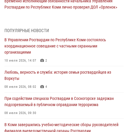
Временно исполняющий обязанности начальника Управления
Росгвардии по Республике Коми лично проверил ДОЛ «Орленок»
31 июля 2026, 06:57
8
В Усинске росгвардейцы оперативно отработали план «Квартал»
ПОПУЛЯРНЫЕ НОВОСТИ
30 июля 2026, 13:53
В Управлении Росгвардии по Республике Коми состоялось
координационное совещание с частными охранными
В Санкт-Петербурге прошел окружной этап ежегодного
организациями
Всероссийского конкурса профессионального мастерства среди
сотрудников вневедомственной охраны Росгвардии
10 июля 2026, 14:07
2
28 июля 2026, 15:09
12
Любовь, верность и служба: история семьи росгвардейцев из
Воркуты
В Сыктывкаре росгвардейцы приняли участие в молебне в рамках
Дня Крещения Руси и Дня святого равноапостольного князя
08 июля 2026, 08:02
4
Владимира
При содействии спецназа Росгвардии в Сосногорске задержан
28 июля 2026, 13:32
8
подозреваемый в публичном оправдании терроризма
В Коми за неделю росгвардейцами выявлено более 10
08 июля 2026, 09:30
правонарушений в области оборота оружия и частной охранной
деятельности
В Коми завершились учебно-методические сборы руководителей
филиалов вневедомственной охраны Росгвардии