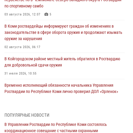
по спортивному самбо
03 августа 2026, 12:07
5
В Коми росгвардейцы информируют граждан об изменениях в
законодательстве в сфере оборота оружия и продолжают изымать
оружие за нарушения
02 августа 2026, 06:17
В Койгородском районе местный житель обратился в Росгвардию
для добровольной сдачи оружия
31 июля 2026, 10:55
Временно исполняющий обязанности начальника Управления
Росгвардии по Республике Коми лично проверил ДОЛ «Орленок»
31 июля 2026, 06:57
8
В Усинске росгвардейцы оперативно отработали план «Квартал»
ПОПУЛЯРНЫЕ НОВОСТИ
30 июля 2026, 13:53
В Управлении Росгвардии по Республике Коми состоялось
координационное совещание с частными охранными
В Санкт-Петербурге прошел окружной этап ежегодного