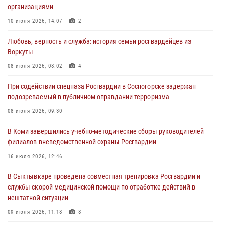
организациями
Всероссийского конкурса профессионального мастерства среди
сотрудников вневедомственной охраны Росгвардии
10 июля 2026, 14:07
2
28 июля 2026, 15:09
12
Любовь, верность и служба: история семьи росгвардейцев из
Воркуты
В Сыктывкаре росгвардейцы приняли участие в молебне в рамках
Дня Крещения Руси и Дня святого равноапостольного князя
08 июля 2026, 08:02
4
Владимира
При содействии спецназа Росгвардии в Сосногорске задержан
28 июля 2026, 13:32
8
подозреваемый в публичном оправдании терроризма
В Коми за неделю росгвардейцами выявлено более 10
08 июля 2026, 09:30
правонарушений в области оборота оружия и частной охранной
деятельности
В Коми завершились учебно-методические сборы руководителей
филиалов вневедомственной охраны Росгвардии
26 июля 2026, 06:48
16 июля 2026, 12:46
В Сыктывкаре состоялась торжественная присяга для
военнослужащих по призыву в Центре подготовки личного состава
В Сыктывкаре проведена совместная тренировка Росгвардии и
Росгвардии
службы скорой медицинской помощи по отработке действий в
нештатной ситуации
25 июля 2026, 10:45
12
09 июля 2026, 11:18
8