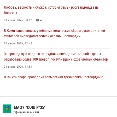
Любовь, верность и служба: история семьи росгвардейцев из
В Санкт-Петербурге прошел окружной этап ежегодного
Воркуты
Всероссийского конкурса профессионального мастерства среди
сотрудников вневедомственной охраны Росгвардии
08 июля 2026, 08:02
4
28 июля 2026, 15:09
12
В Коми завершились учебно-методические сборы руководителей
филиалов вневедомственной охраны Росгвардии
В Сыктывкаре росгвардейцы приняли участие в молебне в рамках
Дня Крещения Руси и Дня святого равноапостольного князя
16 июля 2026, 12:46
Владимира
За прошедшую неделю сотрудники вневедомственной охраны
28 июля 2026, 13:32
8
отработали более 100 тревог, поступивших с охраняемых объектов
24 июля 2026, 13:51
В Сыктывкаре проведена совместная тренировка Росгвардии и
службы скорой медицинской помощи по отработке действий в
нештатной ситуации
09 июля 2026, 11:18
8
В Коми росгвардейцы обеспечивают правопорядок всероссийского
МАОУ "СОШ №35"
фестиваля воздухоплавания «ЖИВОЙ ВОЗДУХ»
Официальный сайт