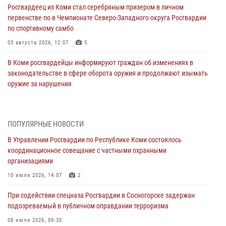
Росгвардеец из Коми стал серебряным призером в личном
первенстве по в Чемпионате Северо-Западного округа Росгвардии
по спортивному самбо
03 августа 2026, 12:07
5
В Коми росгвардейцы информируют граждан об изменениях в
законодательстве в сфере оборота оружия и продолжают изымать
оружие за нарушения
02 августа 2026, 06:17
В Койгородском районе местный житель обратился в Росгвардию
ПОПУЛЯРНЫЕ НОВОСТИ
для добровольной сдачи оружия
В Управлении Росгвардии по Республике Коми состоялось
31 июля 2026, 10:55
координационное совещание с частными охранными
организациями
Временно исполняющий обязанности начальника Управления
Росгвардии по Республике Коми лично проверил ДОЛ «Орленок»
10 июля 2026, 14:07
2
31 июля 2026, 06:57
8
При содействии спецназа Росгвардии в Сосногорске задержан
подозреваемый в публичном оправдании терроризма
В Усинске росгвардейцы оперативно отработали план «Квартал»
08 июля 2026, 09:30
30 июля 2026, 13:53