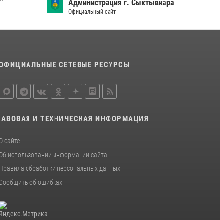
присяга для военнослужащих по призыву в
"
Администрация г. Сыктывкара
Центре подготовки личного состава
Официальный сайт
Росгвардии
25 июля 2026, 10:45
12
В Усть-Вымском районе росгвардейцы
ОФИЦИАЛЬНЫЕ СЕТЕВЫЕ РЕСУРСЫ
задержала необычного покупателя
14 июля 2026, 11:49
В Коми за неделю росгвардейцы изъяли 44
единицы охотничьего оружия
РАВОВАЯ И ТЕХНИЧЕСКАЯ ИНФОРМАЦИЯ
12 июля 2026, 06:14
О сайте
Об использовании информации сайта
Правила обработки персональных данных
Сообщить об ошибках