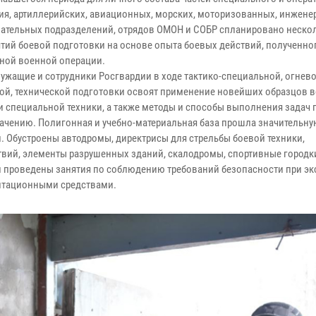
ия, артиллерийских, авиационных, морских, моторизованных, инжене
ательных подразделений, отрядов ОМОН и СОБР спланировано нескол
тий боевой подготовки на основе опыта боевых действий, полученног
ной военной операции.
ужащие и сотрудники Росгвардии в ходе тактико-специальной, огнево
ой, технической подготовки освоят применение новейших образцов 
и специальной техники, а также методы и способы выполнения задач 
ачению. Полигонная и учебно-материальная база прошла значительну
 Обустроены автодромы, директрисы для стрельбы боевой техники,
ий, элементы разрушенных зданий, скалодромы, спортивные городк
и проведены занятия по соблюдению требований безопасности при эк
митационными средствами.