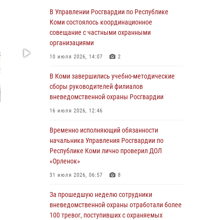
В Управлении Росгвардии по Республике
03 августа 2026, 13:31
3
Коми состоялось координационное
Росгвардеец из Коми стал серебряным
совещание с частными охранными
призером в личном первенстве по в
организациями
Чемпионате Северо-Западного округа
10 июля 2026, 14:07
2
Росгвардии по спортивному самбо
В Коми завершились учебно-методические
03 августа 2026, 12:07
5
сборы руководителей филиалов
В Коми росгвардейцы информируют граждан
вневедомственной охраны Росгвардии
об изменениях в законодательстве в сфере
16 июля 2026, 12:46
оборота оружия и продолжают изымать
оружие за нарушения
Временно исполняющий обязанности
начальника Управления Росгвардии по
02 августа 2026, 06:17
Республике Коми лично проверил ДОЛ
В Койгородском районе местный житель
«Орленок»
обратился в Росгвардию для добровольной
31 июля 2026, 06:57
8
сдачи оружия
За прошедшую неделю сотрудники
31 июля 2026, 10:55
вневедомственной охраны отработали более
Временно исполняющий обязанности
100 тревог, поступивших с охраняемых