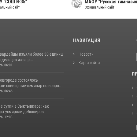
У "СОШ №35"
МАОУ "Русская гимназия
альный сайт
Официальный сайт
И
НАВИГАЦИЯ
гвардейцы изъяли более 30 единиц
Новости
адельцев из-за р...
Карта сайта
26, 06:01
П
овгороде состоялось
ое совещание-семинар по вопро...
26, 06:46
е сутки в Сыктывкаре: как
цы усмиряли дебоширов
26, 12:03