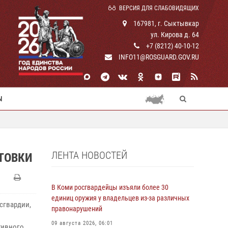
ВЕРСИЯ ДЛЯ СЛАБОВИДЯЩИХ
167981, г. Сыктывкар
ул. Кирова д. 64
+7 (8212) 40-10-12
INFO11@ROSGUARD.GOV.RU
Ы
ЛЕНТА НОВОСТЕЙ
ТОВКИ
В Коми росгвардейцы изъяли более 30
единиц оружия у владельцев из-за различных
сгвардии,
правонарушений
09 августа 2026, 06:01
тивного