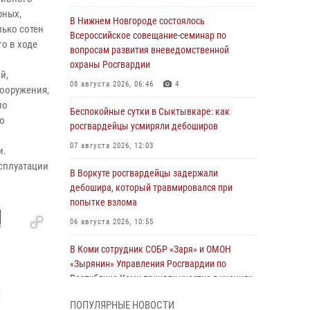
рных,
В Нижнем Новгороде состоялось
ько сотен
Всероссийское совещание-семинар по
о в ходе
вопросам развития вневедомственной
охраны Росгвардии
й,
08 августа 2026, 06:46
4
вооружения,
по
Беспокойные сутки в Сыктывкаре: как
ю
росгвардейцы усмиряли дебоширов
07 августа 2026, 12:03
и.
сплуатации
В Воркуте росгвардейцы задержали
дебошира, который травмировался при
попытке взлома
06 августа 2026, 10:55
В Коми сотрудник СОБР «Заря» и ОМОН
«Зырянин» Управления Росгвардии по
Республике Коми приняли участие в учениях
по ликвидации условной диверсионной
ПОПУЛЯРНЫЕ НОВОСТИ
группы в Сыктывдинском районе