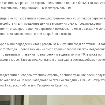
ии из восьми регионов страны тренировали навыки борьбы за живучес
, максимально приближенных к экстремальным.
ейцы с использованием новейших тренажёрных комплексов отработ
е действия для предотвращения затопления судна, предупреждения
вения и распространения взрывов и пожаров, поиск и эвакуацию усл
вшего из задымленного или аварийного отсека.
боров были подведены итоги работы за минувший год и поставлены за
ю 2026 года. Особое внимание было уделено теоретической подготовк
 по правилам плавания по внутренним водным путям РФ, а также по
дов в море. Завершающим этапом стала сдача росгвардейцами зачет
одразделений вневедомственной охраны, военнослужащие военнослу
ского полка Северо-Западного округа Росгвардии из Санкт-Петербург
й, Псковской областей, Республики Карелия.