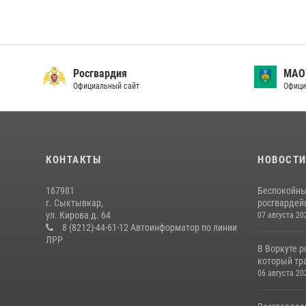
Росгвардия
МАО
Официальный сайт
Офици
КОНТАКТЫ
НОВОСТ
167981
Беспокойны
г. Сыктывкар,
росгвардей
ул. Кирова д. 64
07 августа 20
8 (8212)-44-61-12 Автоинформатор по линии
ЛРР
В Воркуте 
который тра
06 августа 20