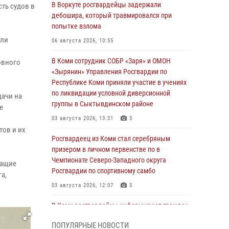
В Воркуте росгвардейцы задержали
ть судов в
дебошира, который травмировался при
попытке взлома
али
06 августа 2026, 10:55
В Коми сотрудник СОБР «Заря» и ОМОН
овного
«Зырянин» Управления Росгвардии по
Республике Коми приняли участие в учениях
по ликвидации условной диверсионной
дачи на
группы в Сыктывдинском районе
е
03 августа 2026, 13:31
3
ов и их
Росгвардеец из Коми стал серебряным
призером в личном первенстве по в
Чемпионате Северо-Западного округа
жащие
Росгвардии по спортивному самбо
а,
03 августа 2026, 12:07
5
В Коми росгвардейцы информируют граждан
об изменениях в законодательстве в сфере
ПОПУЛЯРНЫЕ НОВОСТИ
оборота оружия и продолжают изымать