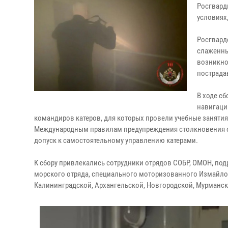
Росгвард
условиях
Росгвард
слаженны
возникно
пострада
В ходе с
навигаци
командиров катеров, для которых провели учебные занятия
Международным правилам предупреждения столкновения су
допуск к самостоятельному управлению катерами.
К сбору привлекались сотрудники отрядов СОБР, ОМОН, п
морского отряда, специального моторизованного Измайлов
Калининградской, Архангельской, Новгородской, Мурманско