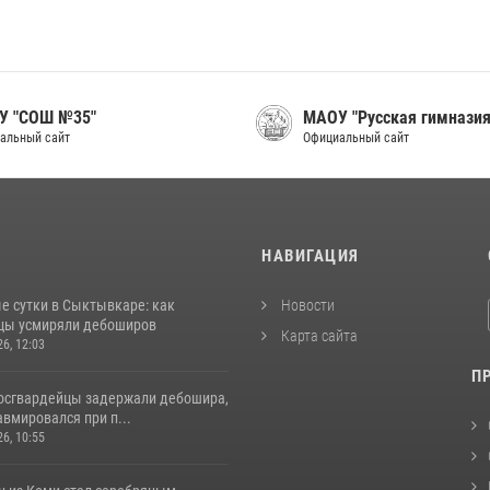
У "СОШ №35"
МАОУ "Русская гимназия
альный сайт
Официальный сайт
И
НАВИГАЦИЯ
е сутки в Сыктывкаре: как
Новости
цы усмиряли дебоширов
Карта сайта
26, 12:03
П
росгвардейцы задержали дебошира,
вмировался при п...
26, 10:55