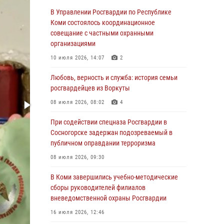
оружие за нарушения
В Управлении Росгвардии по Республике
Коми состоялось координационное
02 августа 2026, 06:17
совещание с частными охранными
В Койгородском районе местный житель
организациями
обратился в Росгвардию для добровольной
10 июля 2026, 14:07
2
сдачи оружия
Любовь, верность и служба: история семьи
31 июля 2026, 10:55
росгвардейцев из Воркуты
Временно исполняющий обязанности
08 июля 2026, 08:02
4
начальника Управления Росгвардии по
Республике Коми лично проверил ДОЛ
При содействии спецназа Росгвардии в
«Орленок»
Сосногорске задержан подозреваемый в
публичном оправдании терроризма
31 июля 2026, 06:57
8
08 июля 2026, 09:30
В Усинске росгвардейцы оперативно
отработали план «Квартал»
В Коми завершились учебно-методические
сборы руководителей филиалов
30 июля 2026, 13:53
вневедомственной охраны Росгвардии
В Санкт-Петербурге прошел окружной этап
16 июля 2026, 12:46
ежегодного Всероссийского конкурса