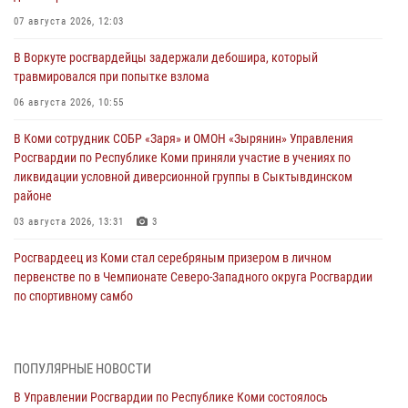
07 августа 2026, 12:03
В Воркуте росгвардейцы задержали дебошира, который
травмировался при попытке взлома
06 августа 2026, 10:55
В Коми сотрудник СОБР «Заря» и ОМОН «Зырянин» Управления
Росгвардии по Республике Коми приняли участие в учениях по
ликвидации условной диверсионной группы в Сыктывдинском
районе
03 августа 2026, 13:31
3
Росгвардеец из Коми стал серебряным призером в личном
первенстве по в Чемпионате Северо-Западного округа Росгвардии
по спортивному самбо
03 августа 2026, 12:07
5
В Коми росгвардейцы информируют граждан об изменениях в
ПОПУЛЯРНЫЕ НОВОСТИ
законодательстве в сфере оборота оружия и продолжают изымать
оружие за нарушения
В Управлении Росгвардии по Республике Коми состоялось