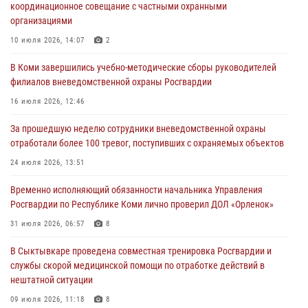
координационное совещание с частными охранными
02 августа 2026, 06:17
организациями
В Койгородском районе местный житель обратился в Росгвардию
10 июля 2026, 14:07
2
для добровольной сдачи оружия
В Коми завершились учебно-методические сборы руководителей
31 июля 2026, 10:55
филиалов вневедомственной охраны Росгвардии
Временно исполняющий обязанности начальника Управления
16 июля 2026, 12:46
Росгвардии по Республике Коми лично проверил ДОЛ «Орленок»
За прошедшую неделю сотрудники вневедомственной охраны
31 июля 2026, 06:57
8
отработали более 100 тревог, поступивших с охраняемых объектов
В Усинске росгвардейцы оперативно отработали план «Квартал»
24 июля 2026, 13:51
30 июля 2026, 13:53
Временно исполняющий обязанности начальника Управления
Росгвардии по Республике Коми лично проверил ДОЛ «Орленок»
В Санкт-Петербурге прошел окружной этап ежегодного
Всероссийского конкурса профессионального мастерства среди
31 июля 2026, 06:57
8
сотрудников вневедомственной охраны Росгвардии
В Сыктывкаре проведена совместная тренировка Росгвардии и
28 июля 2026, 15:09
12
службы скорой медицинской помощи по отработке действий в
нештатной ситуации
09 июля 2026, 11:18
8