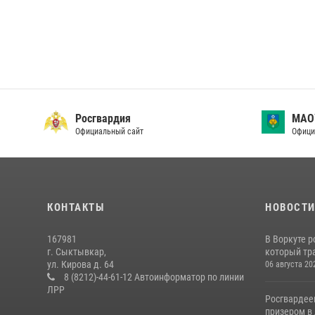
Росгвардия
МАО
Официальный сайт
Офици
КОНТАКТЫ
НОВОСТ
167981
В Воркуте 
г. Сыктывкар,
который тра
ул. Кирова д. 64
06 августа 20
8 (8212)-44-61-12 Автоинформатор по линии
ЛРР
Росгвардее
призером в 