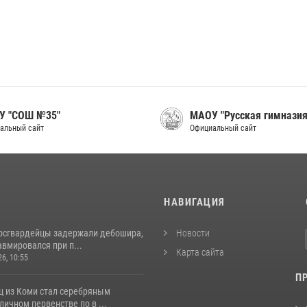
У "СОШ №35"
МАОУ "Русская гимназия
альный сайт
Официальный сайт
И
НАВИГАЦИЯ
росгвардейцы задержали дебошира,
Новости
вмировался при п...
Карта сайта
26, 10:55
П
ц из Коми стал серебряным
личном первенстве по в ...