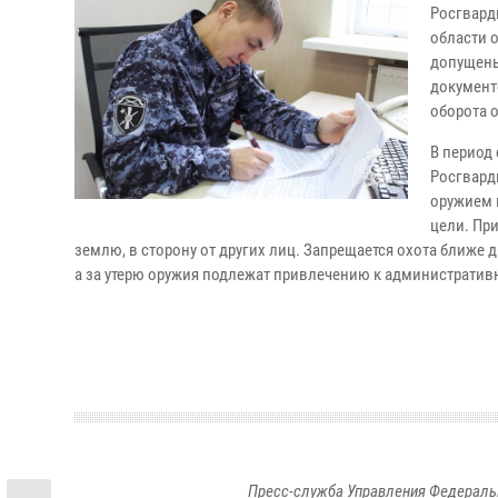
Росгвард
области 
допущены
документ
оборота 
В период
Росгвард
оружием 
цели. Пр
землю, в сторону от других лиц. Запрещается охота ближе 
а за утерю оружия подлежат привлечению к административ
Пресс-служба Управления Федераль