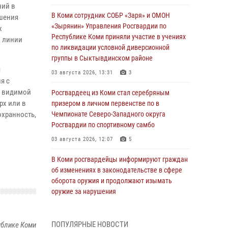
ний в
В Коми сотрудник СОБР «Заря» и ОМОН
ушения
«Зырянин» Управления Росгвардии по
х
Республике Коми приняли участие в учениях
о линии
по ликвидации условной диверсионной
группы в Сыктывдинском районе
я
03 августа 2026, 13:31
3
я с
о видимой
Росгвардеец из Коми стал серебряным
рх или в
призером в личном первенстве по в
охранность,
Чемпионате Северо-Западного округа
Росгвардии по спортивному самбо
03 августа 2026, 12:07
5
В Коми росгвардейцы информируют граждан
об изменениях в законодательстве в сфере
оборота оружия и продолжают изымать
оружие за нарушения
02 августа 2026, 06:17
ПОПУЛЯРНЫЕ НОВОСТИ
ублике Коми
В Койгородском районе местный житель