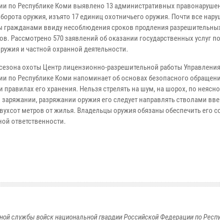
ии по Республике Коми выявлено 13 административных правонаруше
оборота оружия, изъято 17 единиц охотничьего оружия. Почти все нар
 гражданами ввиду несоблюдения сроков продления разрешительны
ов. Рассмотрено 570 заявлений об оказании государственных услуг п
оружия и частной охранной деятельности.
 сезона охоты Центр лицензионно-разрешительной работы Управлени
ии по Республике Коми напоминает об основах безопасного обращени
и правилах его хранения. Нельзя стрелять на шум, на шорох, по неясн
и заряжании, разряжании оружия его следует направлять стволами вве
двухсот метров от жилья. Владельцы оружия обязаны обеспечить его с
ной ответственности.
ной службы войск национальной гвардии Российской Федерации по Респ