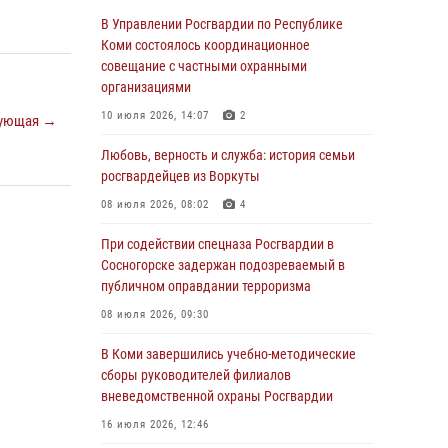
обратился в Росгвардию для добровольной
В Управлении Росгвардии по Республике
сдачи оружия
Коми состоялось координационное
совещание с частными охранными
31 июля 2026, 10:55
организациями
Временно исполняющий обязанности
10 июля 2026, 14:07
2
ующая →
начальника Управления Росгвардии по
Республике Коми лично проверил ДОЛ
Любовь, верность и служба: история семьи
«Орленок»
росгвардейцев из Воркуты
31 июля 2026, 06:57
8
08 июля 2026, 08:02
4
В Усинске росгвардейцы оперативно
При содействии спецназа Росгвардии в
отработали план «Квартал»
Сосногорске задержан подозреваемый в
публичном оправдании терроризма
30 июля 2026, 13:53
08 июля 2026, 09:30
В Санкт-Петербурге прошел окружной этап
ежегодного Всероссийского конкурса
В Коми завершились учебно-методические
профессионального мастерства среди
сборы руководителей филиалов
сотрудников вневедомственной охраны
вневедомственной охраны Росгвардии
Росгвардии
16 июля 2026, 12:46
28 июля 2026, 15:09
12