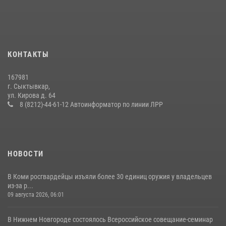
В Сыктывкаре состоялась торжественная присяга для
военнослужащих по призыву в Центре подготовки личного состава
Росгвардии
25 июля 2026, 10:45
12
КОНТАКТЫ
В Усть-Вымском районе росгвардейцы задержала необычного
покупателя
167981
14 июля 2026, 11:49
г. Сыктывкар,
ул. Кирова д. 64
В Коми за неделю росгвардейцы изъяли 44 единицы охотничьего
8 (8212)-44-61-12 Автоинформатор по линии ЛРР
оружия
12 июля 2026, 06:14
НОВОСТИ
В Коми росгвардейцы изъяли более 30 единиц оружия у владельцев
из-за р...
09 августа 2026, 06:01
В Нижнем Новгороде состоялось Всероссийское совещание-семинар