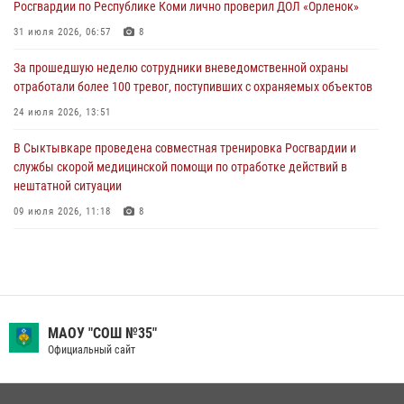
Росгвардии по Республике Коми лично проверил ДОЛ «Орленок»
Временно исполняющий обязанности начальника Управления
31 июля 2026, 06:57
8
Росгвардии по Республике Коми лично проверил ДОЛ «Орленок»
За прошедшую неделю сотрудники вневедомственной охраны
31 июля 2026, 06:57
8
отработали более 100 тревог, поступивших с охраняемых объектов
В Усинске росгвардейцы оперативно отработали план «Квартал»
24 июля 2026, 13:51
30 июля 2026, 13:53
В Сыктывкаре проведена совместная тренировка Росгвардии и
службы скорой медицинской помощи по отработке действий в
нештатной ситуации
09 июля 2026, 11:18
8
В Коми росгвардейцы обеспечивают правопорядок всероссийского
фестиваля воздухоплавания «ЖИВОЙ ВОЗДУХ»
19 июля 2026, 14:02
1
В Коми росгвардейцы поздравили с юбилеем директора филиала
МАОУ "СОШ №35"
ВГТРК «Коми Гор» Юлию Чубову
Официальный сайт
23 июля 2026, 09:18