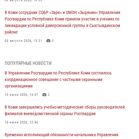
06 августа 2026, 10:55
В Коми сотрудник СОБР «Заря» и ОМОН «Зырянин» Управления
Росгвардии по Республике Коми приняли участие в учениях по
ликвидации условной диверсионной группы в Сыктывдинском
районе
03 августа 2026, 13:31
3
Росгвардеец из Коми стал серебряным призером в личном
первенстве по в Чемпионате Северо-Западного округа Росгвардии
ПОПУЛЯРНЫЕ НОВОСТИ
по спортивному самбо
В Управлении Росгвардии по Республике Коми состоялось
03 августа 2026, 12:07
5
координационное совещание с частными охранными
организациями
В Коми росгвардейцы информируют граждан об изменениях в
законодательстве в сфере оборота оружия и продолжают изымать
10 июля 2026, 14:07
2
оружие за нарушения
В Коми завершились учебно-методические сборы руководителей
02 августа 2026, 06:17
филиалов вневедомственной охраны Росгвардии
В Койгородском районе местный житель обратился в Росгвардию
16 июля 2026, 12:46
для добровольной сдачи оружия
Временно исполняющий обязанности начальника Управления
31 июля 2026, 10:55