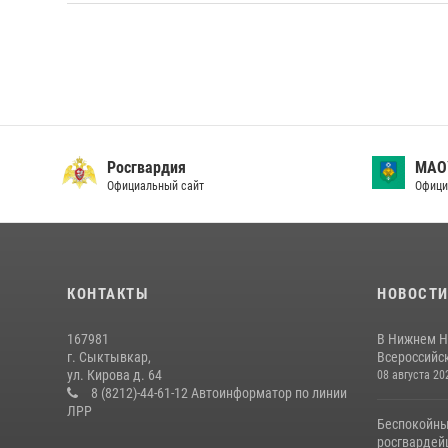
Росгвардия
МАО
Официальный сайт
Офици
КОНТАКТЫ
НОВОСТ
167981
В Нижнем Н
г. Сыктывкар,
Всероссийск
ул. Кирова д. 64
08 августа 20
8 (8212)-44-61-12 Автоинформатор по линии
ЛРР
Беспокойны
росгвардей