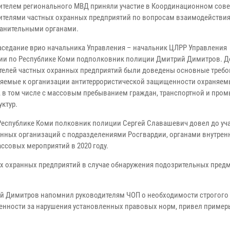
ителем регионального МВД приняли участие в Координационном сове
ителями частных охранных предприятий по вопросам взаимодействия
анительными органами.
аседание врио начальника Управления – начальник ЦЛРР Управления
ии по Республике Коми подполковник полиции Дмитрий Димитров. Д
телей частных охранных предприятий были доведены основные требо
яемые к организации антитеррористической защищенности охраняем
, в том числе с массовым пребыванием граждан, транспортной и пр
уктур.
Республике Коми полковник полиции Сергей Славашевич довел до уч
нных организаций с подразделениями Росгвардии, органами внутренн
ссовых мероприятий в 2020 году.
ых охранных предприятий в случае обнаружения подозрительных пред
й Димитров напомнил руководителям ЧОП о необходимости строгого
венности за нарушения установленных правовых норм, привел приме