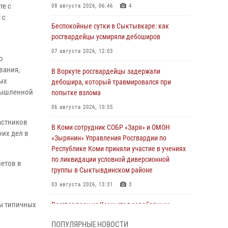
те с
08 августа 2026, 06:46
4
 с
Беспокойные сутки в Сыктывкаре: как
росгвардейцы усмиряли дебоширов
07 августа 2026, 12:03
о
вания,
В Воркуте росгвардейцы задержали
ых
дебошира, который травмировался при
омышленной
попытке взлома
06 августа 2026, 10:55
астников
В Коми сотрудник СОБР «Заря» и ОМОН
их дел в
«Зырянин» Управления Росгвардии по
Республике Коми приняли участие в учениях
по ликвидации условной диверсионной
метов в
группы в Сыктывдинском районе
03 августа 2026, 13:31
3
ры типичных
Росгвардеец из Коми стал серебряным
призером в личном первенстве по в
ПОПУЛЯРНЫЕ НОВОСТИ
Чемпионате Северо-Западного округа