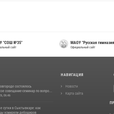
У "СОШ №35"
МАОУ "Русская гимназия
альный сайт
Официальный сайт
И
НАВИГАЦИЯ
овгороде состоялось
Новости
ое совещание-семинар по вопро...
Карта сайта
26, 06:46
П
е сутки в Сыктывкаре: как
цы усмиряли дебоширов