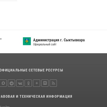
присяга для военнослужащих по призыву в
Центре подготовки личного состава
Росгвардии
25 июля 2026, 10:45
12
В Усть-Вымском районе росгвардейцы
задержала необычного покупателя
14 июля 2026, 11:49
"
Администрация г. Сыктывкара
Официальный сайт
В Коми за неделю росгвардейцы изъяли 44
единицы охотничьего оружия
12 июля 2026, 06:14
ОФИЦИАЛЬНЫЕ СЕТЕВЫЕ РЕСУРСЫ
РАВОВАЯ И ТЕХНИЧЕСКАЯ ИНФОРМАЦИЯ