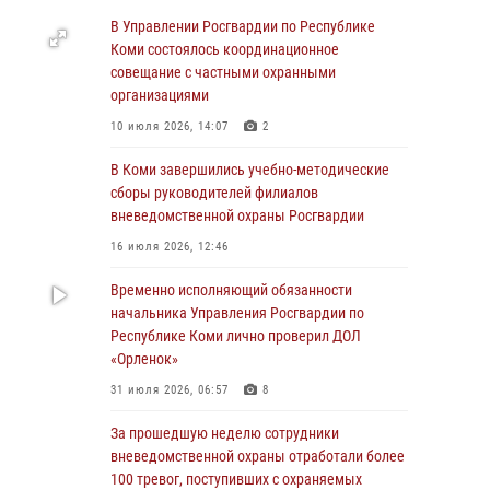
Росгвардии по спортивному самбо
В Управлении Росгвардии по Республике
Коми состоялось координационное
03 августа 2026, 12:07
5
совещание с частными охранными
В Коми росгвардейцы информируют граждан
организациями
об изменениях в законодательстве в сфере
10 июля 2026, 14:07
2
оборота оружия и продолжают изымать
оружие за нарушения
В Коми завершились учебно-методические
сборы руководителей филиалов
02 августа 2026, 06:17
вневедомственной охраны Росгвардии
В Койгородском районе местный житель
16 июля 2026, 12:46
обратился в Росгвардию для добровольной
сдачи оружия
Временно исполняющий обязанности
начальника Управления Росгвардии по
31 июля 2026, 10:55
Республике Коми лично проверил ДОЛ
Временно исполняющий обязанности
«Орленок»
начальника Управления Росгвардии по
31 июля 2026, 06:57
8
Республике Коми лично проверил ДОЛ
«Орленок»
За прошедшую неделю сотрудники
вневедомственной охраны отработали более
31 июля 2026, 06:57
8
100 тревог, поступивших с охраняемых