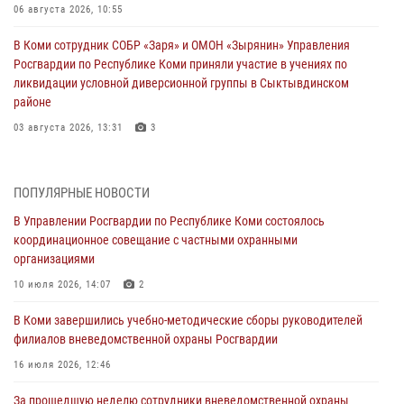
06 августа 2026, 10:55
В Коми сотрудник СОБР «Заря» и ОМОН «Зырянин» Управления
Росгвардии по Республике Коми приняли участие в учениях по
ликвидации условной диверсионной группы в Сыктывдинском
районе
03 августа 2026, 13:31
3
Росгвардеец из Коми стал серебряным призером в личном
первенстве по в Чемпионате Северо-Западного округа Росгвардии
ПОПУЛЯРНЫЕ НОВОСТИ
по спортивному самбо
В Управлении Росгвардии по Республике Коми состоялось
03 августа 2026, 12:07
5
координационное совещание с частными охранными
организациями
В Коми росгвардейцы информируют граждан об изменениях в
законодательстве в сфере оборота оружия и продолжают изымать
10 июля 2026, 14:07
2
оружие за нарушения
В Коми завершились учебно-методические сборы руководителей
02 августа 2026, 06:17
филиалов вневедомственной охраны Росгвардии
В Койгородском районе местный житель обратился в Росгвардию
16 июля 2026, 12:46
для добровольной сдачи оружия
За прошедшую неделю сотрудники вневедомственной охраны