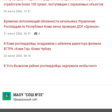
31 июля 2026, 10:55
отработали более 100 тревог, поступивших с охраняемых объектов
Временно исполняющий обязанности начальника Управления
24 июля 2026, 13:51
Росгвардии по Республике Коми лично проверил ДОЛ «Орленок»
Временно исполняющий обязанности начальника Управления
31 июля 2026, 06:57
8
Росгвардии по Республике Коми лично проверил ДОЛ «Орленок»
В Усинске росгвардейцы оперативно отработали план «Квартал»
31 июля 2026, 06:57
8
30 июля 2026, 13:53
В Коми росгвардейцы поздравили с юбилеем директора филиала
ВГТРК «Коми Гор» Юлию Чубову
23 июля 2026, 09:18
В Усть-Вымском районе росгвардейцы задержала необычного
покупателя
14 июля 2026, 11:49
В Коми росгвардейцы обеспечивают правопорядок всероссийского
фестиваля воздухоплавания «ЖИВОЙ ВОЗДУХ»
МАОУ "СОШ №35"
Официальный сайт
19 июля 2026, 14:02
1
В Сыктывкаре состоялась торжественная присяга для