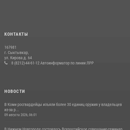
военнослужащих по призыву в Центре подготовки личного состава
Росгвардии
25 июля 2026, 10:45
12
В Коми за неделю росгвардейцы изъяли 44 единицы охотничьего
КОНТАКТЫ
оружия
12 июля 2026, 06:14
167981
г. Сыктывкар,
В Сыктывкаре росгвардейцы приняли участие в молебне в рамках
ул. Кирова д. 64
Дня Крещения Руси и Дня святого равноапостольного князя
8 (8212)-44-61-12 Автоинформатор по линии ЛРР
Владимира
28 июля 2026, 13:32
8
НОВОСТИ
В Коми росгвардейцы изъяли более 30 единиц оружия у владельцев
из-за р...
09 августа 2026, 06:01
В Нижнем Новгороде состоялось Всероссийское совещание-семинар