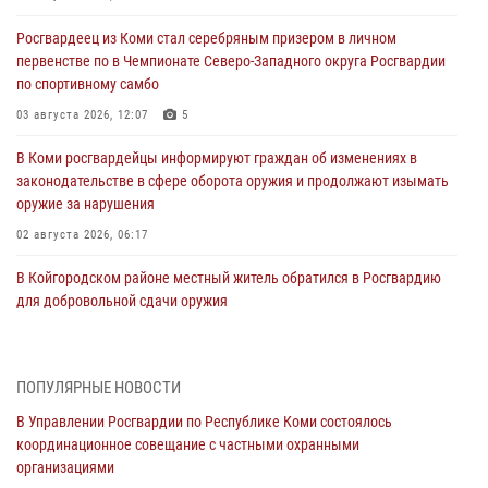
Росгвардеец из Коми стал серебряным призером в личном
первенстве по в Чемпионате Северо-Западного округа Росгвардии
по спортивному самбо
03 августа 2026, 12:07
5
В Коми росгвардейцы информируют граждан об изменениях в
законодательстве в сфере оборота оружия и продолжают изымать
оружие за нарушения
02 августа 2026, 06:17
В Койгородском районе местный житель обратился в Росгвардию
для добровольной сдачи оружия
31 июля 2026, 10:55
Временно исполняющий обязанности начальника Управления
ПОПУЛЯРНЫЕ НОВОСТИ
Росгвардии по Республике Коми лично проверил ДОЛ «Орленок»
В Управлении Росгвардии по Республике Коми состоялось
31 июля 2026, 06:57
8
координационное совещание с частными охранными
организациями
В Усинске росгвардейцы оперативно отработали план «Квартал»