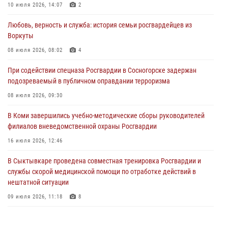
10 июля 2026, 14:07
2
30 июля 2026, 13:53
Любовь, верность и служба: история семьи росгвардейцев из
В Санкт-Петербурге прошел окружной этап ежегодного
Воркуты
Всероссийского конкурса профессионального мастерства среди
сотрудников вневедомственной охраны Росгвардии
08 июля 2026, 08:02
4
28 июля 2026, 15:09
12
При содействии спецназа Росгвардии в Сосногорске задержан
подозреваемый в публичном оправдании терроризма
В Сыктывкаре росгвардейцы приняли участие в молебне в рамках
Дня Крещения Руси и Дня святого равноапостольного князя
08 июля 2026, 09:30
Владимира
В Коми завершились учебно-методические сборы руководителей
28 июля 2026, 13:32
8
филиалов вневедомственной охраны Росгвардии
В Коми за неделю росгвардейцами выявлено более 10
16 июля 2026, 12:46
правонарушений в области оборота оружия и частной охранной
деятельности
В Сыктывкаре проведена совместная тренировка Росгвардии и
службы скорой медицинской помощи по отработке действий в
26 июля 2026, 06:48
нештатной ситуации
09 июля 2026, 11:18
8
В Коми росгвардейцы обеспечивают правопорядок всероссийского
фестиваля воздухоплавания «ЖИВОЙ ВОЗДУХ»