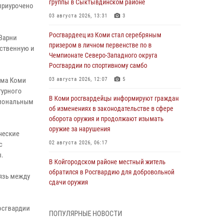
группы в Сыктывдинском районе
приурочено
03 августа 2026, 13:31
3
Росгвардеец из Коми стал серебряным
Зарни
призером в личном первенстве по в
ественную и
Чемпионате Северо-Западного округа
Росгвардии по спортивному самбо
ома Коми
03 августа 2026, 12:07
5
турного
В Коми росгвардейцы информируют граждан
гиональным
об изменениях в законодательстве в сфере
оборота оружия и продолжают изымать
оружие за нарушения
ческие
02 августа 2026, 06:17
с
ы.
В Койгородском районе местный житель
обратился в Росгвардию для добровольной
язь между
сдачи оружия
31 июля 2026, 10:55
осгвардии
ПОПУЛЯРНЫЕ НОВОСТИ
Временно исполняющий обязанности