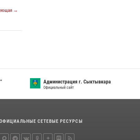
24 июля 2026, 13:51
ующая →
В Усть-Вымском районе росгвардейцы
задержала необычного покупателя
14 июля 2026, 11:49
Житель Сыктывкара привлечен к
административной ответственности за утерю
оружия
07 июля 2026, 14:30
"
Администрация г. Сыктывкара
Официальный сайт
ОФИЦИАЛЬНЫЕ СЕТЕВЫЕ РЕСУРСЫ