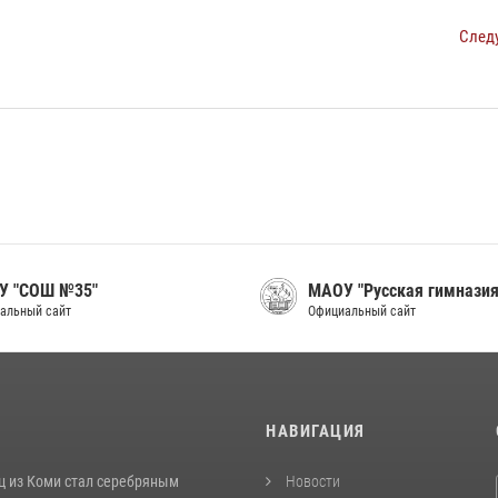
След
У "СОШ №35"
МАОУ "Русская гимназия
альный сайт
Официальный сайт
И
НАВИГАЦИЯ
ц из Коми стал серебряным
Новости