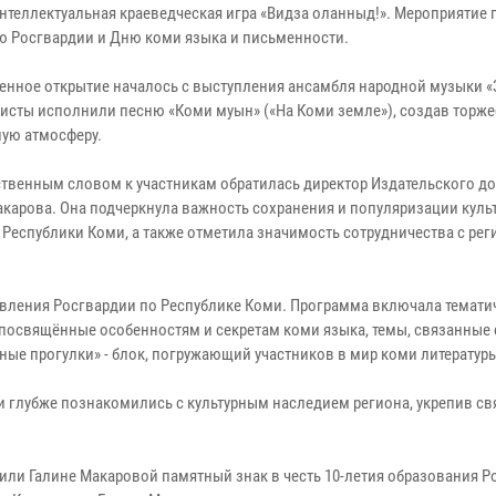
нтеллектуальная краеведческая игра «Видза оланныд!». Мероприятие 
ию Росгвардии и Дню коми языка и письменности.
енное открытие началось с выступления ансамбля народной музыки «
ртисты исполнили песню «Коми муын» («На Коми земле»), создав торж
ую атмосферу.
ственным словом к участникам обратилась директор Издательского д
акарова. Она подчеркнула важность сохранения и популяризации куль
 Республики Коми, а также отметила значимость сотрудничества с ре
авления Росгвардии по Республике Коми. Программа включала темати
, посвящённые особенностям и секретам коми языка, темы, связанные 
ые прогулки» - блок, погружающий участников в мир коми литератур
и глубже познакомились с культурным наследием региона, укрепив св
или Галине Макаровой памятный знак в честь 10-летия образования Р