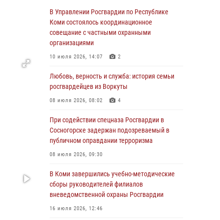
начальника Управления Росгвардии по
В Управлении Росгвардии по Республике
Республике Коми лично проверил ДОЛ
Коми состоялось координационное
«Орленок»
совещание с частными охранными
организациями
31 июля 2026, 06:57
8
10 июля 2026, 14:07
2
В Усинске росгвардейцы оперативно
отработали план «Квартал»
Любовь, верность и служба: история семьи
росгвардейцев из Воркуты
30 июля 2026, 13:53
08 июля 2026, 08:02
4
В Санкт-Петербурге прошел окружной этап
ежегодного Всероссийского конкурса
При содействии спецназа Росгвардии в
профессионального мастерства среди
Сосногорске задержан подозреваемый в
сотрудников вневедомственной охраны
публичном оправдании терроризма
Росгвардии
08 июля 2026, 09:30
28 июля 2026, 15:09
12
В Коми завершились учебно-методические
В Сыктывкаре росгвардейцы приняли
сборы руководителей филиалов
участие в молебне в рамках Дня Крещения
вневедомственной охраны Росгвардии
Руси и Дня святого равноапостольного князя
16 июля 2026, 12:46
Владимира