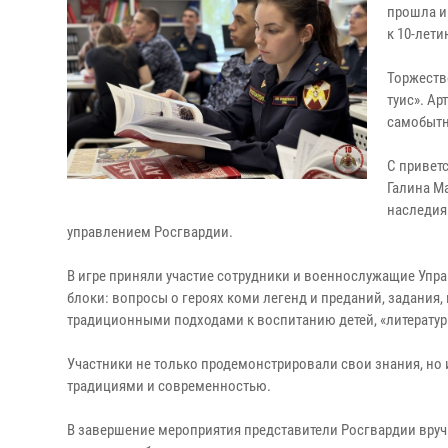
прошла и
к 10-лет
Торжеств
туис». А
самобытн
С привет
Галина М
наследия
управлением Росгвардии.
В игре приняли участие сотрудники и военнослужащие Упр
блоки: вопросы о героях коми легенд и преданий, задания
традиционными подходами к воспитанию детей, «литературн
Участники не только продемонстрировали свои знания, но 
традициями и современностью.
В завершение мероприятия представители Росгвардии вруч