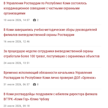
В Управлении Росгвардии по Республике Коми состоялось
03 августа 2026, 12:07
5
координационное совещание с частными охранными
организациями
В Коми росгвардейцы информируют граждан об изменениях в
законодательстве в сфере оборота оружия и продолжают изымать
10 июля 2026, 14:07
2
оружие за нарушения
В Коми завершились учебно-методические сборы руководителей
02 августа 2026, 06:17
филиалов вневедомственной охраны Росгвардии
В Койгородском районе местный житель обратился в Росгвардию
16 июля 2026, 12:46
для добровольной сдачи оружия
За прошедшую неделю сотрудники вневедомственной охраны
31 июля 2026, 10:55
отработали более 100 тревог, поступивших с охраняемых объектов
Временно исполняющий обязанности начальника Управления
24 июля 2026, 13:51
Росгвардии по Республике Коми лично проверил ДОЛ «Орленок»
Временно исполняющий обязанности начальника Управления
31 июля 2026, 06:57
8
Росгвардии по Республике Коми лично проверил ДОЛ «Орленок»
В Усинске росгвардейцы оперативно отработали план «Квартал»
31 июля 2026, 06:57
8
30 июля 2026, 13:53
В Коми росгвардейцы поздравили с юбилеем директора филиала
ВГТРК «Коми Гор» Юлию Чубову
23 июля 2026, 09:18