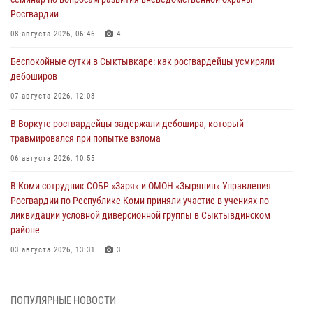
Росгвардии
08 августа 2026, 06:46
4
Беспокойные сутки в Сыктывкаре: как росгвардейцы усмиряли
дебоширов
07 августа 2026, 12:03
В Воркуте росгвардейцы задержали дебошира, который
травмировался при попытке взлома
06 августа 2026, 10:55
В Коми сотрудник СОБР «Заря» и ОМОН «Зырянин» Управления
Росгвардии по Республике Коми приняли участие в учениях по
ликвидации условной диверсионной группы в Сыктывдинском
районе
03 августа 2026, 13:31
3
Росгвардеец из Коми стал серебряным призером в личном
первенстве по в Чемпионате Северо-Западного округа Росгвардии
ПОПУЛЯРНЫЕ НОВОСТИ
по спортивному самбо