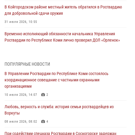
В Койгородском районе местный житель обратился в Росгвардию
для добровольной сдачи оружия
31 июля 2026, 10:55
Временно исполняющий обязанности начальника Управления
Росгвардии по Республике Коми лично проверил ДОЛ «Орленок»
31 июля 2026, 06:57
8
В Усинске росгвардейцы оперативно отработали план «Квартал»
ПОПУЛЯРНЫЕ НОВОСТИ
30 июля 2026, 13:53
В Управлении Росгвардии по Республике Коми состоялось
координационное совещание с частными охранными
В Санкт-Петербурге прошел окружной этап ежегодного
организациями
Всероссийского конкурса профессионального мастерства среди
сотрудников вневедомственной охраны Росгвардии
10 июля 2026, 14:07
2
28 июля 2026, 15:09
12
Любовь, верность и служба: история семьи росгвардейцев из
Воркуты
В Сыктывкаре росгвардейцы приняли участие в молебне в рамках
Дня Крещения Руси и Дня святого равноапостольного князя
08 июля 2026, 08:02
4
Владимира
При содействии спецназа Росгвардии в Сосногорске задержан