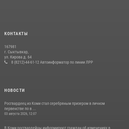
За прошедшую неделю сотрудники вневедомственной охраны
отработали более 100 тревог, поступивших с охраняемых объектов
24 июля 2026, 13:51
В Усть-Вымском районе росгвардейцы задержала необычного
КОНТАКТЫ
покупателя
14 июля 2026, 11:49
167981
г. Сыктывкар,
Житель Сыктывкара привлечен к административной
ул. Кирова д. 64
ответственности за утерю оружия
8 (8212)-44-61-12 Автоинформатор по линии ЛРР
07 июля 2026, 14:30
НОВОСТИ
Росгвардеец из Коми стал серебряным призером в личном
первенстве по в ...
03 августа 2026, 12:07
В Коми росгвардейцы информируют граждан об изменениях в