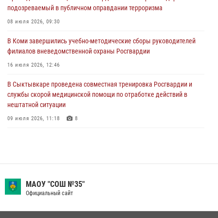
28 июля 2026, 13:32
8
подозреваемый в публичном оправдании терроризма
В Коми за неделю росгвардейцами выявлено более 10
08 июля 2026, 09:30
правонарушений в области оборота оружия и частной охранной
деятельности
В Коми завершились учебно-методические сборы руководителей
филиалов вневедомственной охраны Росгвардии
26 июля 2026, 06:48
16 июля 2026, 12:46
В Сыктывкаре состоялась торжественная присяга для
военнослужащих по призыву в Центре подготовки личного состава
В Сыктывкаре проведена совместная тренировка Росгвардии и
Росгвардии
службы скорой медицинской помощи по отработке действий в
нештатной ситуации
25 июля 2026, 10:45
12
09 июля 2026, 11:18
8
В Коми росгвардейцы поздравили с юбилеем директора филиала
ВГТРК «Коми Гор» Юлию Чубову
23 июля 2026, 09:18
В Коми росгвардейцы обеспечивают правопорядок всероссийского
МАОУ "СОШ №35"
фестиваля воздухоплавания «ЖИВОЙ ВОЗДУХ»
Официальный сайт
19 июля 2026, 14:02
1