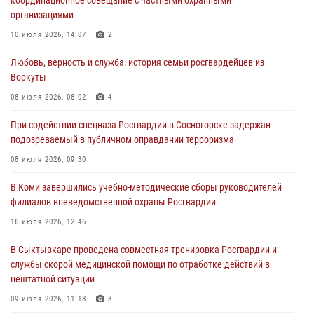
координационное совещание с частными охранными
В Санкт-Петербурге прошел окружной этап ежегодного
организациями
Всероссийского конкурса профессионального мастерства среди
сотрудников вневедомственной охраны Росгвардии
10 июля 2026, 14:07
2
28 июля 2026, 15:09
12
Любовь, верность и служба: история семьи росгвардейцев из
Воркуты
В Сыктывкаре росгвардейцы приняли участие в молебне в рамках
Дня Крещения Руси и Дня святого равноапостольного князя
08 июля 2026, 08:02
4
Владимира
При содействии спецназа Росгвардии в Сосногорске задержан
28 июля 2026, 13:32
8
подозреваемый в публичном оправдании терроризма
В Коми за неделю росгвардейцами выявлено более 10
08 июля 2026, 09:30
правонарушений в области оборота оружия и частной охранной
деятельности
В Коми завершились учебно-методические сборы руководителей
филиалов вневедомственной охраны Росгвардии
26 июля 2026, 06:48
16 июля 2026, 12:46
В Сыктывкаре состоялась торжественная присяга для
военнослужащих по призыву в Центре подготовки личного состава
В Сыктывкаре проведена совместная тренировка Росгвардии и
Росгвардии
службы скорой медицинской помощи по отработке действий в
нештатной ситуации
25 июля 2026, 10:45
12
09 июля 2026, 11:18
8