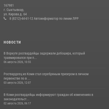
14 июля 2026, 11:49
167981
г. Сыктывкар,
В Сыктывкаре состоялась торжественная присяга для
ул. Кирова д. 64
военнослужащих по призыву в Центре подготовки личного состава
8 (8212)-44-61-12 Автоинформатор по линии ЛРР
Росгвардии
25 июля 2026, 10:45
12
НОВОСТИ
В Воркуте росгвардейцы задержали дебошира, который
травмировался при п...
06 августа 2026, 10:55
Росгвардеец из Коми стал серебряным призером в личном
первенстве по в ...
03 августа 2026, 12:07
В Коми росгвардейцы информируют граждан об изменениях в
законодательст...
02 августа 2026, 06:17