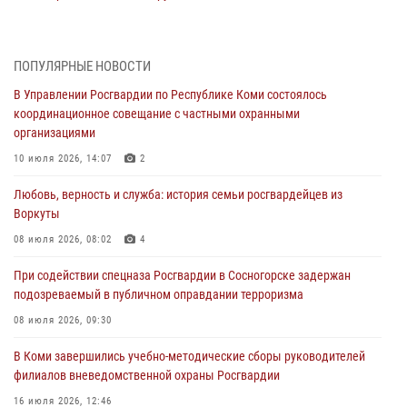
31 июля 2026, 10:55
Временно исполняющий обязанности начальника Управления
ПОПУЛЯРНЫЕ НОВОСТИ
Росгвардии по Республике Коми лично проверил ДОЛ «Орленок»
В Управлении Росгвардии по Республике Коми состоялось
31 июля 2026, 06:57
8
координационное совещание с частными охранными
организациями
В Усинске росгвардейцы оперативно отработали план «Квартал»
10 июля 2026, 14:07
2
30 июля 2026, 13:53
Любовь, верность и служба: история семьи росгвардейцев из
В Санкт-Петербурге прошел окружной этап ежегодного
Воркуты
Всероссийского конкурса профессионального мастерства среди
сотрудников вневедомственной охраны Росгвардии
08 июля 2026, 08:02
4
28 июля 2026, 15:09
12
При содействии спецназа Росгвардии в Сосногорске задержан
подозреваемый в публичном оправдании терроризма
В Сыктывкаре росгвардейцы приняли участие в молебне в рамках
Дня Крещения Руси и Дня святого равноапостольного князя
08 июля 2026, 09:30
Владимира
В Коми завершились учебно-методические сборы руководителей
28 июля 2026, 13:32
8
филиалов вневедомственной охраны Росгвардии
В Коми за неделю росгвардейцами выявлено более 10
16 июля 2026, 12:46