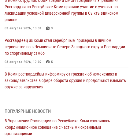
В Коми сотрудник СОБР «Заря» и ОМОН «Зырянин» Управления
Росгвардии по Республике Коми приняли участие в учениях по
ликвидации условной диверсионной группы в Сыктывдинском
районе
03 августа 2026, 13:31
3
Росгвардеец из Коми стал серебряным призером в личном
первенстве по в Чемпионате Северо-Западного округа Росгвардии
по спортивному самбо
03 августа 2026, 12:07
5
В Коми росгвардейцы информируют граждан об изменениях в
законодательстве в сфере оборота оружия и продолжают изымать
оружие за нарушения
02 августа 2026, 06:17
В Койгородском районе местный житель обратился в Росгвардию
ПОПУЛЯРНЫЕ НОВОСТИ
для добровольной сдачи оружия
В Управлении Росгвардии по Республике Коми состоялось
31 июля 2026, 10:55
координационное совещание с частными охранными
организациями
Временно исполняющий обязанности начальника Управления