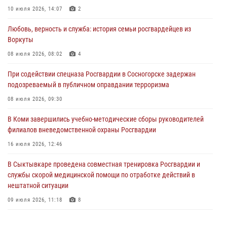
Росгвардии по Республике Коми лично проверил ДОЛ «Орленок»
10 июля 2026, 14:07
2
31 июля 2026, 06:57
8
Любовь, верность и служба: история семьи росгвардейцев из
Воркуты
В Усинске росгвардейцы оперативно отработали план «Квартал»
08 июля 2026, 08:02
4
30 июля 2026, 13:53
При содействии спецназа Росгвардии в Сосногорске задержан
В Санкт-Петербурге прошел окружной этап ежегодного
подозреваемый в публичном оправдании терроризма
Всероссийского конкурса профессионального мастерства среди
сотрудников вневедомственной охраны Росгвардии
08 июля 2026, 09:30
28 июля 2026, 15:09
12
В Коми завершились учебно-методические сборы руководителей
филиалов вневедомственной охраны Росгвардии
В Сыктывкаре росгвардейцы приняли участие в молебне в рамках
Дня Крещения Руси и Дня святого равноапостольного князя
16 июля 2026, 12:46
Владимира
В Сыктывкаре проведена совместная тренировка Росгвардии и
28 июля 2026, 13:32
8
службы скорой медицинской помощи по отработке действий в
нештатной ситуации
09 июля 2026, 11:18
8
В Коми росгвардейцы обеспечивают правопорядок всероссийского