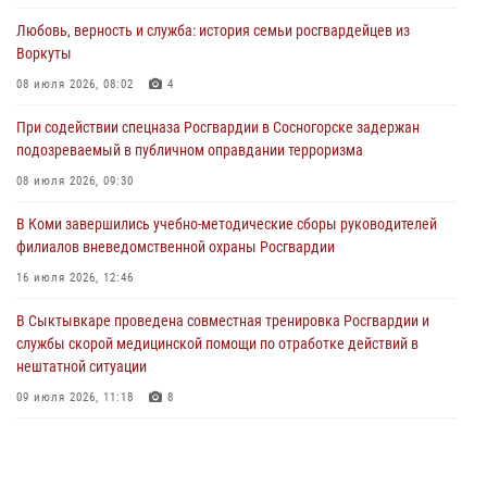
28 июля 2026, 15:09
12
Любовь, верность и служба: история семьи росгвардейцев из
Воркуты
В Сыктывкаре росгвардейцы приняли участие в молебне в рамках
Дня Крещения Руси и Дня святого равноапостольного князя
08 июля 2026, 08:02
4
Владимира
При содействии спецназа Росгвардии в Сосногорске задержан
28 июля 2026, 13:32
8
подозреваемый в публичном оправдании терроризма
В Коми за неделю росгвардейцами выявлено более 10
08 июля 2026, 09:30
правонарушений в области оборота оружия и частной охранной
деятельности
В Коми завершились учебно-методические сборы руководителей
филиалов вневедомственной охраны Росгвардии
26 июля 2026, 06:48
16 июля 2026, 12:46
В Сыктывкаре состоялась торжественная присяга для
военнослужащих по призыву в Центре подготовки личного состава
В Сыктывкаре проведена совместная тренировка Росгвардии и
Росгвардии
службы скорой медицинской помощи по отработке действий в
нештатной ситуации
25 июля 2026, 10:45
12
09 июля 2026, 11:18
8
В Коми росгвардейцы поздравили с юбилеем директора филиала
ВГТРК «Коми Гор» Юлию Чубову