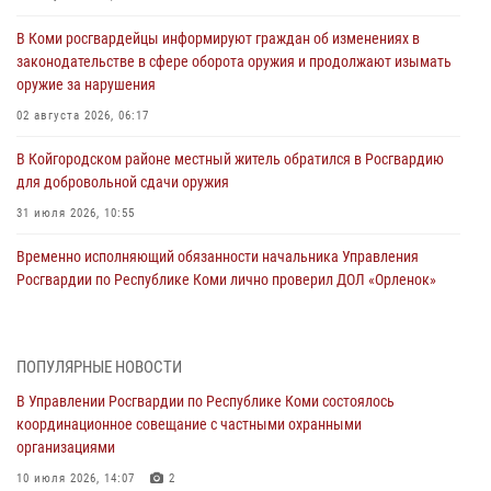
В Коми росгвардейцы информируют граждан об изменениях в
законодательстве в сфере оборота оружия и продолжают изымать
оружие за нарушения
02 августа 2026, 06:17
В Койгородском районе местный житель обратился в Росгвардию
для добровольной сдачи оружия
31 июля 2026, 10:55
Временно исполняющий обязанности начальника Управления
Росгвардии по Республике Коми лично проверил ДОЛ «Орленок»
31 июля 2026, 06:57
8
В Усинске росгвардейцы оперативно отработали план «Квартал»
ПОПУЛЯРНЫЕ НОВОСТИ
30 июля 2026, 13:53
В Управлении Росгвардии по Республике Коми состоялось
координационное совещание с частными охранными
В Санкт-Петербурге прошел окружной этап ежегодного
организациями
Всероссийского конкурса профессионального мастерства среди
сотрудников вневедомственной охраны Росгвардии
10 июля 2026, 14:07
2