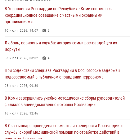
Росгвардии по Республике Коми лично проверил ДОЛ «Орленок»
В Управлении Росгвардии по Республике Коми состоялось
31 июля 2026, 06:57
8
координационное совещание с частными охранными
организациями
В Усинске росгвардейцы оперативно отработали план «Квартал»
10 июля 2026, 14:07
2
30 июля 2026, 13:53
Любовь, верность и служба: история семьи росгвардейцев из
В Санкт-Петербурге прошел окружной этап ежегодного
Воркуты
Всероссийского конкурса профессионального мастерства среди
сотрудников вневедомственной охраны Росгвардии
08 июля 2026, 08:02
4
28 июля 2026, 15:09
12
При содействии спецназа Росгвардии в Сосногорске задержан
подозреваемый в публичном оправдании терроризма
В Сыктывкаре росгвардейцы приняли участие в молебне в рамках
Дня Крещения Руси и Дня святого равноапостольного князя
08 июля 2026, 09:30
Владимира
В Коми завершились учебно-методические сборы руководителей
28 июля 2026, 13:32
8
филиалов вневедомственной охраны Росгвардии
В Коми за неделю росгвардейцами выявлено более 10
16 июля 2026, 12:46
правонарушений в области оборота оружия и частной охранной
деятельности
В Сыктывкаре проведена совместная тренировка Росгвардии и
службы скорой медицинской помощи по отработке действий в
26 июля 2026, 06:48
нештатной ситуации