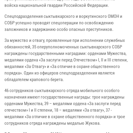
войска национальной гвардии Российской Федерации.
Спецподразделения сыктывкарского и воркутинского ОМОН и
СОБР успешно проводят спецоперации по освобождению
заложников и задержанию особо опасных преступников.
За мужество и отвагу, проявленные при исполнении служебных
обязанностей, 35 оперуполномоченных сыктывкарского СОБР
награждены государственными наградами: орденами Мужества,
медалями ордена «За заслуги перед Отечеством» I, II и III степени,
медалями «За Отвагу» и «За отличие в охране общественного
порядка». Один из офицеров спецподразделения является
обладателем крапового берета.
46 сотрудников сыктывкарского отряда мобильного особого
назначения имеют государственные награды: трое награждены
орденами Мужества, 39 – медалями ордена «За заслуги перед
отечеством» I и II степени, 18 – медалями «За отвагу», 37 -
медалями «За отличие в охране общественного порядка» и трое
сотрудников отряда награждены медалью Жукова.