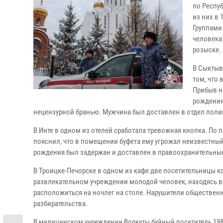
по Респу
из них в
Группами
человека
розыске.
В Сыктыв
том, что
Прибыв н
рождения
нецензурной бранью. Мужчина был доставлен в отдел поли
В Инте в одном из отелей сработала тревожная кнопка. По
пояснил, что в помещении буфета ему угрожал неизвестны
рождения был задержан и доставлен в правоохранительны
В Троицке-Печорске в одном из кафе две посетительницы 
развлекательном учреждении молодой человек, находясь в
расположиться на ночлег на столе. Нарушители обществен
разбирательства.
В медицинском учреждении Воркуты буйный посетитель 198