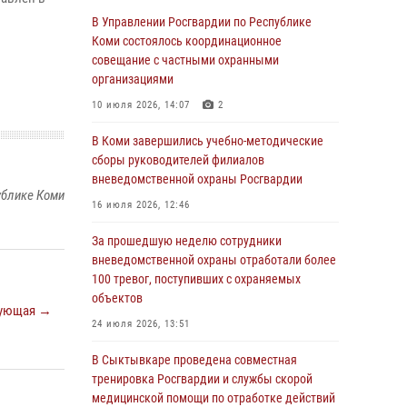
Росгвардии по спортивному самбо
В Управлении Росгвардии по Республике
Коми состоялось координационное
03 августа 2026, 12:07
5
совещание с частными охранными
В Коми росгвардейцы информируют граждан
организациями
об изменениях в законодательстве в сфере
10 июля 2026, 14:07
2
оборота оружия и продолжают изымать
оружие за нарушения
В Коми завершились учебно-методические
сборы руководителей филиалов
02 августа 2026, 06:17
вневедомственной охраны Росгвардии
ублике Коми
В Койгородском районе местный житель
16 июля 2026, 12:46
обратился в Росгвардию для добровольной
сдачи оружия
За прошедшую неделю сотрудники
вневедомственной охраны отработали более
31 июля 2026, 10:55
100 тревог, поступивших с охраняемых
Временно исполняющий обязанности
объектов
ующая →
начальника Управления Росгвардии по
24 июля 2026, 13:51
Республике Коми лично проверил ДОЛ
«Орленок»
В Сыктывкаре проведена совместная
тренировка Росгвардии и службы скорой
31 июля 2026, 06:57
8
медицинской помощи по отработке действий