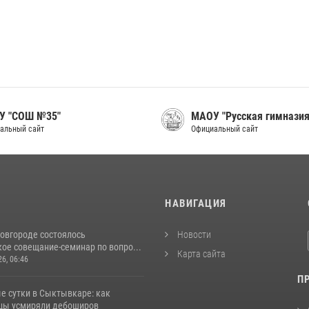
У "СОШ №35"
МАОУ "Русская гимназия
альный сайт
Официальный сайт
И
НАВИГАЦИЯ
овгороде состоялось
Новости
ое совещание-семинар по вопро...
Карта сайта
26, 06:46
П
е сутки в Сыктывкаре: как
цы усмиряли дебоширов