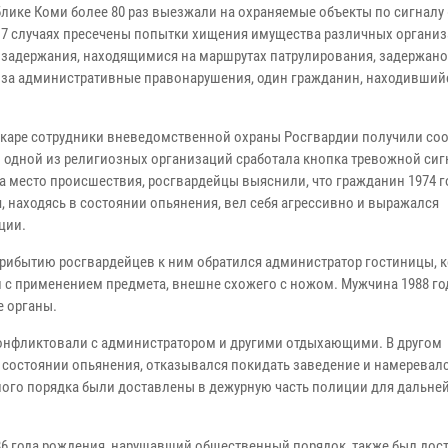
блике Коми более 80 раз выезжали на охраняемые объекты по сигналу 
 17 случаях пресечены попытки хищения имущества различных организ
 задержания, находящимися на маршрутах патрулирования, задержано
 за административные правонарушения, один гражданин, находивший
каре сотрудники вневедомственной охраны Росгвардии получили со
 в одной из религиозных организаций сработала кнопка тревожной си
а место происшествия, росгвардейцы выяснили, что гражданин 1974 г
, находясь в состоянии опьянения, вел себя агрессивно и выражался
ции.
 прибытию росгвардейцев к ним обратился администратор гостиницы, 
й с применением предмета, внешне схожего с ножом. Мужчина 1988 го
е органы.
конфликтовали с администратором и другими отдыхающими. В другом
 состоянии опьянения, отказывался покидать заведение и намеревал
ного порядка были доставлены в дежурную часть полиции для дальне
6 года рождения, нарушавший общественный порядок, также был дос