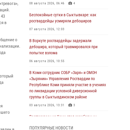
«тревога»,
08 августа 2026, 06:46
4
аций.
Беспокойные сутки в Сыктывкаре: как
 43
росгвардейцы усмиряли дебоширов
ся в
07 августа 2026, 12:03
общение о
В Воркуте росгвардейцы задержали
гнализации.
дебошира, который травмировался при
ода
попытке взлома
06 августа 2026, 10:55
В Коми сотрудник СОБР «Заря» и ОМОН
который
«Зырянин» Управления Росгвардии по
да
Республике Коми приняли участие в учениях
по ликвидации условной диверсионной
группы в Сыктывдинском районе
ся
03 августа 2026, 13:31
3
йшего
Росгвардеец из Коми стал серебряным
призером в личном первенстве по в
ПОПУЛЯРНЫЕ НОВОСТИ
Чемпионате Северо-Западного округа
тавлен в