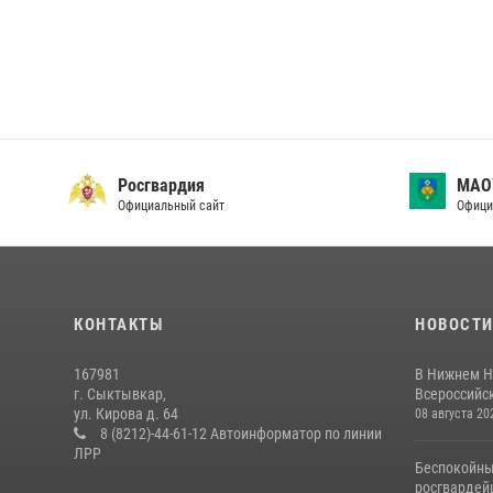
Росгвардия
МАО
Официальный сайт
Офици
КОНТАКТЫ
НОВОСТ
167981
В Нижнем Н
г. Сыктывкар,
Всероссийск
ул. Кирова д. 64
08 августа 20
8 (8212)-44-61-12 Автоинформатор по линии
ЛРР
Беспокойны
росгвардей