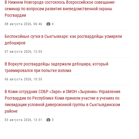
В Нижнем Новгороде состоялось Всероссийское совещание-
семинар по вопросам развития вневедомственной охраны
Росгвардии
08 августа 2026, 06:46
4
Беспокойные сутки в Сыктывкаре: как росгвардейцы усмиряли
дебоширов
07 августа 2026, 12:03
В Воркуте росгвардейцы задержали дебошира, который
травмировался при попытке взлома
06 августа 2026, 10:55
В Коми сотрудник СОБР «Заря» и ОМОН «Зырянин» Управления
Росгвардии по Республике Коми приняли участие в учениях по
ликвидации условной диверсионной группы в Сыктывдинском
районе
03 августа 2026, 13:31
3
Росгвардеец из Коми стал серебряным призером в личном
первенстве по в Чемпионате Северо-Западного округа Росгвардии