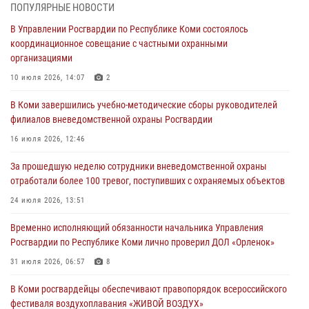
ПОПУЛЯРНЫЕ НОВОСТИ
по спортивному самбо
В Управлении Росгвардии по Республике Коми состоялось
03 августа 2026, 12:07
5
координационное совещание с частными охранными
организациями
В Коми росгвардейцы информируют граждан об изменениях в
законодательстве в сфере оборота оружия и продолжают изымать
10 июля 2026, 14:07
2
оружие за нарушения
В Коми завершились учебно-методические сборы руководителей
02 августа 2026, 06:17
филиалов вневедомственной охраны Росгвардии
В Койгородском районе местный житель обратился в Росгвардию
16 июля 2026, 12:46
для добровольной сдачи оружия
За прошедшую неделю сотрудники вневедомственной охраны
31 июля 2026, 10:55
отработали более 100 тревог, поступивших с охраняемых объектов
Временно исполняющий обязанности начальника Управления
24 июля 2026, 13:51
Росгвардии по Республике Коми лично проверил ДОЛ «Орленок»
Временно исполняющий обязанности начальника Управления
31 июля 2026, 06:57
8
Росгвардии по Республике Коми лично проверил ДОЛ «Орленок»
В Усинске росгвардейцы оперативно отработали план «Квартал»
31 июля 2026, 06:57
8
30 июля 2026, 13:53
В Коми росгвардейцы обеспечивают правопорядок всероссийского
фестиваля воздухоплавания «ЖИВОЙ ВОЗДУХ»