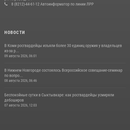
Дня Крещения Руси и Дня святого равноапостольного князя
8 (8212)-44-61-12 Автоинформатор по линии ЛРР
Владимира
28 июля 2026, 13:32
8
НОВОСТИ
В Коми росгвардейцы изъяли более 30 единиц оружия у владельцев
из-за р...
09 августа 2026, 06:01
В Нижнем Новгороде состоялось Всероссийское совещание-семинар
по вопро...
08 августа 2026, 06:46
Беспокойные сутки в Сыктывкаре: как росгвардейцы усмиряли
дебоширов
07 августа 2026, 12:03