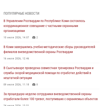
03 августа 2026, 12:07
5
В Коми росгвардейцы информируют граждан об изменениях в
ПОПУЛЯРНЫЕ НОВОСТИ
законодательстве в сфере оборота оружия и продолжают изымать
оружие за нарушения
В Управлении Росгвардии по Республике Коми состоялось
координационное совещание с частными охранными
02 августа 2026, 06:17
организациями
В Койгородском районе местный житель обратился в Росгвардию
10 июля 2026, 14:07
2
для добровольной сдачи оружия
В Коми завершились учебно-методические сборы руководителей
31 июля 2026, 10:55
филиалов вневедомственной охраны Росгвардии
Временно исполняющий обязанности начальника Управления
16 июля 2026, 12:46
Росгвардии по Республике Коми лично проверил ДОЛ «Орленок»
В Сыктывкаре проведена совместная тренировка Росгвардии и
31 июля 2026, 06:57
8
службы скорой медицинской помощи по отработке действий в
нештатной ситуации
В Усинске росгвардейцы оперативно отработали план «Квартал»
09 июля 2026, 11:18
8
30 июля 2026, 13:53
За прошедшую неделю сотрудники вневедомственной охраны
В Санкт-Петербурге прошел окружной этап ежегодного
отработали более 100 тревог, поступивших с охраняемых объектов
Всероссийского конкурса профессионального мастерства среди
сотрудников вневедомственной охраны Росгвардии
24 июля 2026, 13:51