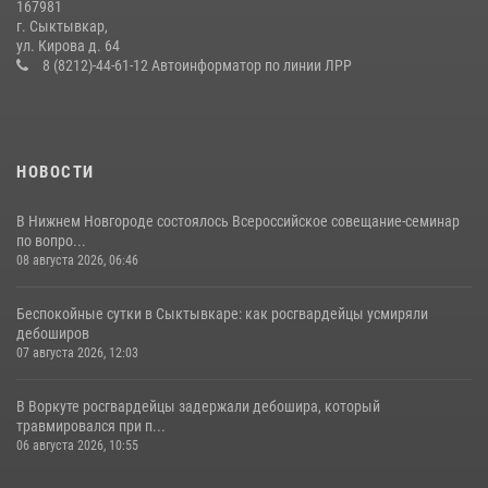
167981
14 июля 2026, 11:49
г. Сыктывкар,
ул. Кирова д. 64
В Коми за неделю росгвардейцы изъяли 44 единицы охотничьего
8 (8212)-44-61-12 Автоинформатор по линии ЛРР
оружия
12 июля 2026, 06:14
НОВОСТИ
В Нижнем Новгороде состоялось Всероссийское совещание-семинар
по вопро...
08 августа 2026, 06:46
Беспокойные сутки в Сыктывкаре: как росгвардейцы усмиряли
дебоширов
07 августа 2026, 12:03
В Воркуте росгвардейцы задержали дебошира, который
травмировался при п...
06 августа 2026, 10:55