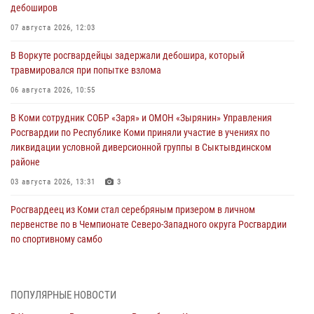
дебоширов
07 августа 2026, 12:03
В Воркуте росгвардейцы задержали дебошира, который
травмировался при попытке взлома
06 августа 2026, 10:55
В Коми сотрудник СОБР «Заря» и ОМОН «Зырянин» Управления
Росгвардии по Республике Коми приняли участие в учениях по
ликвидации условной диверсионной группы в Сыктывдинском
районе
03 августа 2026, 13:31
3
Росгвардеец из Коми стал серебряным призером в личном
первенстве по в Чемпионате Северо-Западного округа Росгвардии
по спортивному самбо
03 августа 2026, 12:07
5
В Коми росгвардейцы информируют граждан об изменениях в
ПОПУЛЯРНЫЕ НОВОСТИ
законодательстве в сфере оборота оружия и продолжают изымать