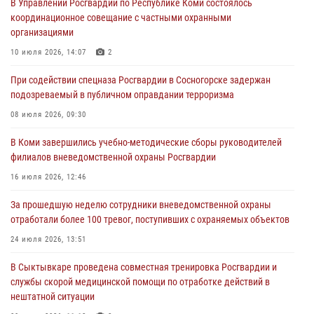
оружие за нарушения
В Управлении Росгвардии по Республике Коми состоялось
координационное совещание с частными охранными
02 августа 2026, 06:17
организациями
В Койгородском районе местный житель обратился в Росгвардию
10 июля 2026, 14:07
2
для добровольной сдачи оружия
При содействии спецназа Росгвардии в Сосногорске задержан
31 июля 2026, 10:55
подозреваемый в публичном оправдании терроризма
Временно исполняющий обязанности начальника Управления
08 июля 2026, 09:30
Росгвардии по Республике Коми лично проверил ДОЛ «Орленок»
В Коми завершились учебно-методические сборы руководителей
31 июля 2026, 06:57
8
филиалов вневедомственной охраны Росгвардии
В Усинске росгвардейцы оперативно отработали план «Квартал»
16 июля 2026, 12:46
30 июля 2026, 13:53
За прошедшую неделю сотрудники вневедомственной охраны
отработали более 100 тревог, поступивших с охраняемых объектов
В Санкт-Петербурге прошел окружной этап ежегодного
Всероссийского конкурса профессионального мастерства среди
24 июля 2026, 13:51
сотрудников вневедомственной охраны Росгвардии
В Сыктывкаре проведена совместная тренировка Росгвардии и
28 июля 2026, 15:09
12
службы скорой медицинской помощи по отработке действий в
нештатной ситуации