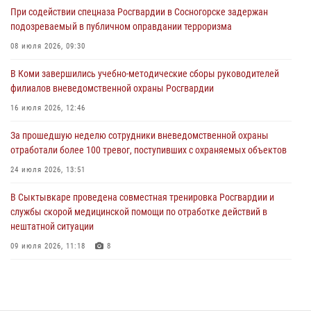
При содействии спецназа Росгвардии в Сосногорске задержан
31 июля 2026, 10:55
подозреваемый в публичном оправдании терроризма
Временно исполняющий обязанности начальника Управления
08 июля 2026, 09:30
Росгвардии по Республике Коми лично проверил ДОЛ «Орленок»
В Коми завершились учебно-методические сборы руководителей
31 июля 2026, 06:57
8
филиалов вневедомственной охраны Росгвардии
В Усинске росгвардейцы оперативно отработали план «Квартал»
16 июля 2026, 12:46
30 июля 2026, 13:53
За прошедшую неделю сотрудники вневедомственной охраны
отработали более 100 тревог, поступивших с охраняемых объектов
В Санкт-Петербурге прошел окружной этап ежегодного
Всероссийского конкурса профессионального мастерства среди
24 июля 2026, 13:51
сотрудников вневедомственной охраны Росгвардии
В Сыктывкаре проведена совместная тренировка Росгвардии и
28 июля 2026, 15:09
12
службы скорой медицинской помощи по отработке действий в
нештатной ситуации
09 июля 2026, 11:18
8
В Коми росгвардейцы обеспечивают правопорядок всероссийского
фестиваля воздухоплавания «ЖИВОЙ ВОЗДУХ»
19 июля 2026, 14:02
1