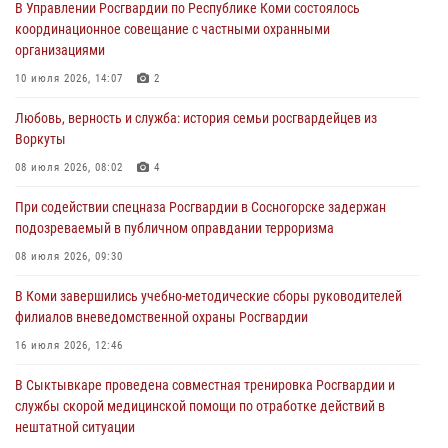
В Управлении Росгвардии по Республике Коми состоялось
координационное совещание с частными охранными
В Санкт-Петербурге прошел окружной этап ежегодного
организациями
Всероссийского конкурса профессионального мастерства среди
сотрудников вневедомственной охраны Росгвардии
10 июля 2026, 14:07
2
28 июля 2026, 15:09
12
Любовь, верность и служба: история семьи росгвардейцев из
Воркуты
В Сыктывкаре росгвардейцы приняли участие в молебне в рамках
Дня Крещения Руси и Дня святого равноапостольного князя
08 июля 2026, 08:02
4
Владимира
При содействии спецназа Росгвардии в Сосногорске задержан
28 июля 2026, 13:32
8
подозреваемый в публичном оправдании терроризма
В Коми за неделю росгвардейцами выявлено более 10
08 июля 2026, 09:30
правонарушений в области оборота оружия и частной охранной
деятельности
В Коми завершились учебно-методические сборы руководителей
филиалов вневедомственной охраны Росгвардии
26 июля 2026, 06:48
16 июля 2026, 12:46
В Сыктывкаре состоялась торжественная присяга для
военнослужащих по призыву в Центре подготовки личного состава
В Сыктывкаре проведена совместная тренировка Росгвардии и
Росгвардии
службы скорой медицинской помощи по отработке действий в
нештатной ситуации
25 июля 2026, 10:45
12