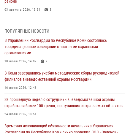
районе
03 августа 2026, 13:31
3
Росгвардеец из Коми стал серебряным призером в личном
первенстве по в Чемпионате Северо-Западного округа Росгвардии
ПОПУЛЯРНЫЕ НОВОСТИ
по спортивному самбо
В Управлении Росгвардии по Республике Коми состоялось
03 августа 2026, 12:07
5
координационное совещание с частными охранными
организациями
В Коми росгвардейцы информируют граждан об изменениях в
законодательстве в сфере оборота оружия и продолжают изымать
10 июля 2026, 14:07
2
оружие за нарушения
В Коми завершились учебно-методические сборы руководителей
02 августа 2026, 06:17
филиалов вневедомственной охраны Росгвардии
В Койгородском районе местный житель обратился в Росгвардию
16 июля 2026, 12:46
для добровольной сдачи оружия
За прошедшую неделю сотрудники вневедомственной охраны
31 июля 2026, 10:55
отработали более 100 тревог, поступивших с охраняемых объектов
Временно исполняющий обязанности начальника Управления
24 июля 2026, 13:51
Росгвардии по Республике Коми лично проверил ДОЛ «Орленок»
Временно исполняющий обязанности начальника Управления
31 июля 2026, 06:57
8
Росгвардии по Республике Коми лично проверил ДОЛ «Орленок»