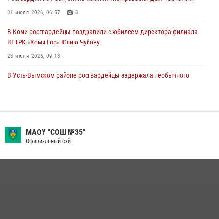
В Усинске росгвардейцы оперативно отработали план «Квартал»
31 июля 2026, 06:57
8
30 июля 2026, 13:53
В Коми росгвардейцы поздравили с юбилеем директора филиала
ВГТРК «Коми Гор» Юлию Чубову
23 июля 2026, 09:18
В Усть-Вымском районе росгвардейцы задержала необычного
покупателя
14 июля 2026, 11:49
В Коми росгвардейцы обеспечивают правопорядок всероссийского
фестиваля воздухоплавания «ЖИВОЙ ВОЗДУХ»
МАОУ "СОШ №35"
Официальный сайт
19 июля 2026, 14:02
1
В Сыктывкаре состоялась торжественная присяга для
военнослужащих по призыву в Центре подготовки личного состава
Росгвардии
25 июля 2026, 10:45
12
В Коми за неделю росгвардейцы изъяли 44 единицы охотничьего