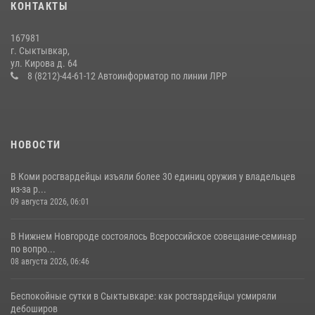
КОНТАКТЫ
оружия
12 июля 2026, 06:14
167981
г. Сыктывкар,
В Сыктывкаре росгвардейцы приняли участие в молебне в рамках
ул. Кирова д. 64
Дня Крещения Руси и Дня святого равноапостольного князя
8 (8212)-44-61-12 Автоинформатор по линии ЛРР
Владимира
28 июля 2026, 13:32
8
НОВОСТИ
В Коми росгвардейцы изъяли более 30 единиц оружия у владельцев
из-за р...
09 августа 2026, 06:01
В Нижнем Новгороде состоялось Всероссийское совещание-семинар
по вопро...
08 августа 2026, 06:46
Беспокойные сутки в Сыктывкаре: как росгвардейцы усмиряли
дебоширов