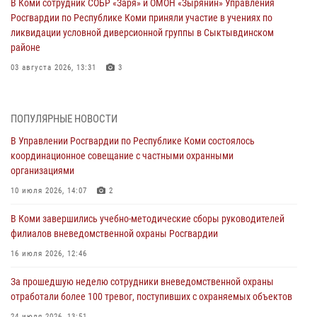
В Коми сотрудник СОБР «Заря» и ОМОН «Зырянин» Управления
Росгвардии по Республике Коми приняли участие в учениях по
ликвидации условной диверсионной группы в Сыктывдинском
районе
03 августа 2026, 13:31
3
Росгвардеец из Коми стал серебряным призером в личном
первенстве по в Чемпионате Северо-Западного округа Росгвардии
ПОПУЛЯРНЫЕ НОВОСТИ
по спортивному самбо
В Управлении Росгвардии по Республике Коми состоялось
03 августа 2026, 12:07
5
координационное совещание с частными охранными
организациями
В Коми росгвардейцы информируют граждан об изменениях в
законодательстве в сфере оборота оружия и продолжают изымать
10 июля 2026, 14:07
2
оружие за нарушения
В Коми завершились учебно-методические сборы руководителей
02 августа 2026, 06:17
филиалов вневедомственной охраны Росгвардии
В Койгородском районе местный житель обратился в Росгвардию
16 июля 2026, 12:46
для добровольной сдачи оружия
За прошедшую неделю сотрудники вневедомственной охраны
31 июля 2026, 10:55
отработали более 100 тревог, поступивших с охраняемых объектов
Временно исполняющий обязанности начальника Управления
24 июля 2026, 13:51