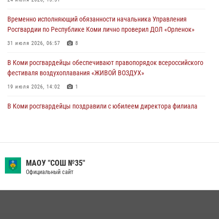
Росгвардии по Республике Коми лично проверил ДОЛ «Орленок»
Временно исполняющий обязанности начальника Управления
31 июля 2026, 06:57
8
Росгвардии по Республике Коми лично проверил ДОЛ «Орленок»
В Усинске росгвардейцы оперативно отработали план «Квартал»
31 июля 2026, 06:57
8
30 июля 2026, 13:53
В Коми росгвардейцы обеспечивают правопорядок всероссийского
фестиваля воздухоплавания «ЖИВОЙ ВОЗДУХ»
19 июля 2026, 14:02
1
В Коми росгвардейцы поздравили с юбилеем директора филиала
ВГТРК «Коми Гор» Юлию Чубову
23 июля 2026, 09:18
В Сыктывкаре состоялась торжественная присяга для
военнослужащих по призыву в Центре подготовки личного состава
МАОУ "СОШ №35"
Росгвардии
Официальный сайт
25 июля 2026, 10:45
12
В Усть-Вымском районе росгвардейцы задержала необычного
покупателя