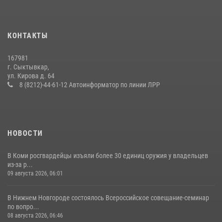
14 июля 2026, 11:49
В Коми за неделю росгвардейцы изъяли 44 единицы охотничьего
КОНТАКТЫ
оружия
12 июля 2026, 06:14
167981
г. Сыктывкар,
В Сыктывкаре росгвардейцы приняли участие в молебне в рамках
ул. Кирова д. 64
Дня Крещения Руси и Дня святого равноапостольного князя
8 (8212)-44-61-12 Автоинформатор по линии ЛРР
Владимира
28 июля 2026, 13:32
8
НОВОСТИ
В Коми росгвардейцы изъяли более 30 единиц оружия у владельцев
из-за р...
09 августа 2026, 06:01
В Нижнем Новгороде состоялось Всероссийское совещание-семинар
по вопро...
08 августа 2026, 06:46