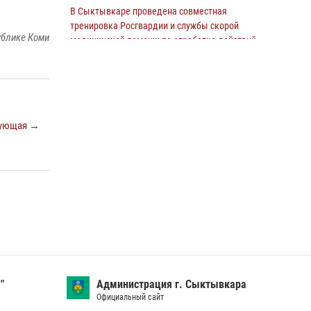
В Сыктывкаре проведена совместная
В Сыктывкаре росгвардейцы приняли
тренировка Росгвардии и службы скорой
участие в молебне в рамках Дня Крещения
ублике Коми
медицинской помощи по отработке действий
Руси и Дня святого равноапостольного князя
в нештатной ситуации
Владимира
09 июля 2026, 11:18
8
28 июля 2026, 13:32
8
В Коми росгвардейцы обеспечивают
В Коми за неделю росгвардейцами выявлено
правопорядок всероссийского фестиваля
ующая →
более 10 правонарушений в области оборота
воздухоплавания «ЖИВОЙ ВОЗДУХ»
оружия и частной охранной деятельности
19 июля 2026, 14:02
1
26 июля 2026, 06:48
В Коми росгвардейцы поздравили с юбилеем
директора филиала ВГТРК «Коми Гор» Юлию
Чубову
23 июля 2026, 09:18
За прошедшую неделю сотрудники
вневедомственной охраны отработали более
"
Администрация г. Сыктывкара
100 тревог, поступивших с охраняемых
Официальный сайт
объектов