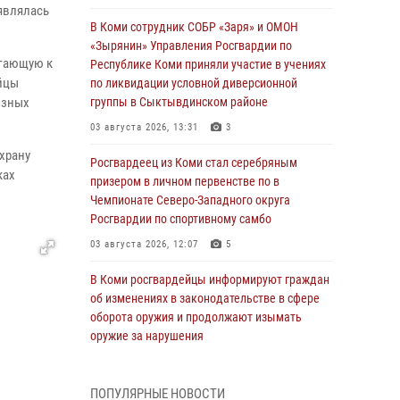
являлась
В Коми сотрудник СОБР «Заря» и ОМОН
«Зырянин» Управления Росгвардии по
егающую к
Республике Коми приняли участие в учениях
йцы
по ликвидации условной диверсионной
озных
группы в Сыктывдинском районе
03 августа 2026, 13:31
3
храну
Росгвардеец из Коми стал серебряным
ках
призером в личном первенстве по в
Чемпионате Северо-Западного округа
Росгвардии по спортивному самбо
03 августа 2026, 12:07
5
В Коми росгвардейцы информируют граждан
об изменениях в законодательстве в сфере
оборота оружия и продолжают изымать
оружие за нарушения
02 августа 2026, 06:17
ПОПУЛЯРНЫЕ НОВОСТИ
В Койгородском районе местный житель