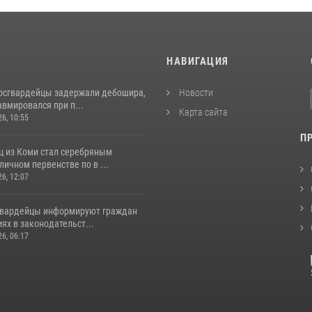
И
НАВИГАЦИЯ
росгвардейцы задержали дебошира,
Новости
вмировался при п...
Карта сайта
26, 10:55
П
ц из Коми стал серебряным
личном первенстве по в ...
26, 12:07
гвардейцы информируют граждан
ях в законодательст...
26, 06:17