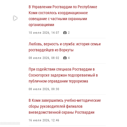
обратился в Росгвардию для добровольной
В Управлении Росгвардии по Республике
сдачи оружия
Коми состоялось координационное
совещание с частными охранными
31 июля 2026, 10:55
организациями
Временно исполняющий обязанности
10 июля 2026, 14:07
2
начальника Управления Росгвардии по
Республике Коми лично проверил ДОЛ
Любовь, верность и служба: история семьи
«Орленок»
росгвардейцев из Воркуты
31 июля 2026, 06:57
8
08 июля 2026, 08:02
4
В Усинске росгвардейцы оперативно
При содействии спецназа Росгвардии в
отработали план «Квартал»
Сосногорске задержан подозреваемый в
публичном оправдании терроризма
30 июля 2026, 13:53
08 июля 2026, 09:30
В Санкт-Петербурге прошел окружной этап
ежегодного Всероссийского конкурса
В Коми завершились учебно-методические
профессионального мастерства среди
сборы руководителей филиалов
сотрудников вневедомственной охраны
вневедомственной охраны Росгвардии
Росгвардии
16 июля 2026, 12:46
28 июля 2026, 15:09
12