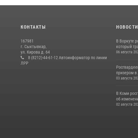
КОНТАКТЫ
НОВОСТ
167981
В Воркуте 
г. Сыктывкар,
который тра
ул. Кирова д. 64
06 августа 20
8 (8212)-44-61-12 Автоинформатор по линии
ЛРР
Росгвардее
призером в 
03 августа 20
В Коми рос
об изменени
02 августа 20