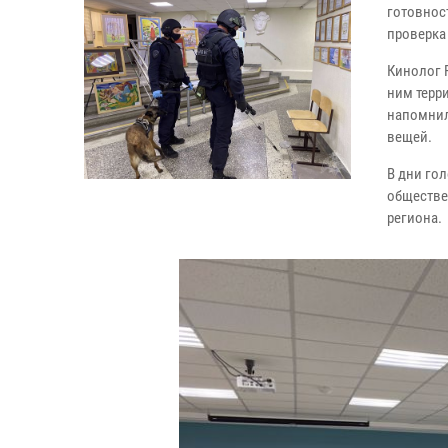
готовнос
проверка
Кинолог 
ним терр
напомнил
вещей.
В дни го
обществе
региона.