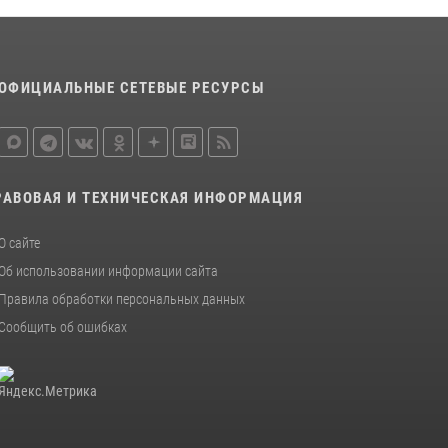
24 июля 2026, 13:51
В Усть-Вымском районе росгвардейцы
задержала необычного покупателя
ОФИЦИАЛЬНЫЕ СЕТЕВЫЕ РЕСУРСЫ
14 июля 2026, 11:49
В Сыктывкаре состоялась торжественная
присяга для военнослужащих по призыву в
Центре подготовки личного состава
РАВОВАЯ И ТЕХНИЧЕСКАЯ ИНФОРМАЦИЯ
Росгвардии
25 июля 2026, 10:45
12
О сайте
Об использовании информации сайта
Правила обработки персональных данных
Сообщить об ошибках