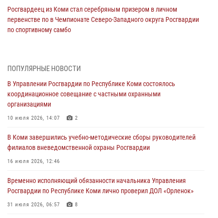
Росгвардеец из Коми стал серебряным призером в личном
первенстве по в Чемпионате Северо-Западного округа Росгвардии
по спортивному самбо
03 августа 2026, 12:07
5
В Коми росгвардейцы информируют граждан об изменениях в
ПОПУЛЯРНЫЕ НОВОСТИ
законодательстве в сфере оборота оружия и продолжают изымать
оружие за нарушения
В Управлении Росгвардии по Республике Коми состоялось
координационное совещание с частными охранными
02 августа 2026, 06:17
организациями
В Койгородском районе местный житель обратился в Росгвардию
10 июля 2026, 14:07
2
для добровольной сдачи оружия
В Коми завершились учебно-методические сборы руководителей
31 июля 2026, 10:55
филиалов вневедомственной охраны Росгвардии
Временно исполняющий обязанности начальника Управления
16 июля 2026, 12:46
Росгвардии по Республике Коми лично проверил ДОЛ «Орленок»
Временно исполняющий обязанности начальника Управления
31 июля 2026, 06:57
8
Росгвардии по Республике Коми лично проверил ДОЛ «Орленок»
В Усинске росгвардейцы оперативно отработали план «Квартал»
31 июля 2026, 06:57
8
30 июля 2026, 13:53