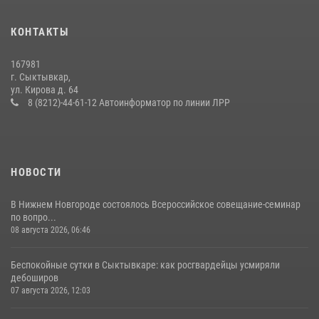
25 июля 2026, 10:45
12
КОНТАКТЫ
В Усть-Вымском районе росгвардейцы задержала необычного
покупателя
167981
14 июля 2026, 11:49
г. Сыктывкар,
ул. Кирова д. 64
В Коми за неделю росгвардейцы изъяли 44 единицы охотничьего
8 (8212)-44-61-12 Автоинформатор по линии ЛРР
оружия
12 июля 2026, 06:14
НОВОСТИ
В Нижнем Новгороде состоялось Всероссийское совещание-семинар
по вопро...
08 августа 2026, 06:46
Беспокойные сутки в Сыктывкаре: как росгвардейцы усмиряли
дебоширов
07 августа 2026, 12:03