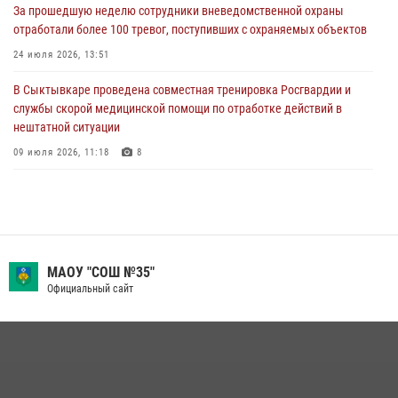
За прошедшую неделю сотрудники вневедомственной охраны
отработали более 100 тревог, поступивших с охраняемых объектов
В Санкт-Петербурге прошел окружной этап ежегодного
Всероссийского конкурса профессионального мастерства среди
24 июля 2026, 13:51
сотрудников вневедомственной охраны Росгвардии
В Сыктывкаре проведена совместная тренировка Росгвардии и
28 июля 2026, 15:09
12
службы скорой медицинской помощи по отработке действий в
нештатной ситуации
09 июля 2026, 11:18
8
В Коми росгвардейцы поздравили с юбилеем директора филиала
ВГТРК «Коми Гор» Юлию Чубову
23 июля 2026, 09:18
В Коми росгвардейцы обеспечивают правопорядок всероссийского
МАОУ "СОШ №35"
фестиваля воздухоплавания «ЖИВОЙ ВОЗДУХ»
Официальный сайт
19 июля 2026, 14:02
1
В Сыктывкаре состоялась торжественная присяга для
военнослужащих по призыву в Центре подготовки личного состава
Росгвардии