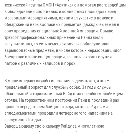
технической группы ОМОН «Арктика» он помогал росгвардейцам
в обследовании спортивных и концертных площадок перед
массовыми мероприятиями, принимал участие в поиске и
обнаружении взрывоопасных предметов, дважды выезжал в
зону проведения специальной военной операции. Свыше
трехсот профессиональных применений Райда были
результативны, то есть немецкая овчарка обнаруживала
взрывоопасные предметы, в числе которых неразорвавшийся
боеприпас в зоне спецоперации, гранаты, схроны оружия,
патроны различных калибров и порох.
В марте ветерану службы исполняется девять лет, а это –
предельный возраст для службы у собак. За годы службы
обаятельный и харизматичный Райд стал всеобщим любимцем
отряда. На торжественном построении Райд в последний раз
прошел перед строем бойцов отряда, которые бурными
аплодисментами проводили четвероногого напарника на
заслуженный отдых.
Завершающему свою карьеру Райду за многолетнюю