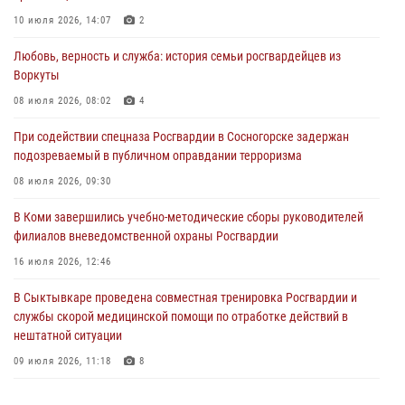
10 июля 2026, 14:07
2
30 июля 2026, 13:53
Любовь, верность и служба: история семьи росгвардейцев из
В Санкт-Петербурге прошел окружной этап ежегодного
Воркуты
Всероссийского конкурса профессионального мастерства среди
сотрудников вневедомственной охраны Росгвардии
08 июля 2026, 08:02
4
28 июля 2026, 15:09
12
При содействии спецназа Росгвардии в Сосногорске задержан
подозреваемый в публичном оправдании терроризма
В Сыктывкаре росгвардейцы приняли участие в молебне в рамках
Дня Крещения Руси и Дня святого равноапостольного князя
08 июля 2026, 09:30
Владимира
В Коми завершились учебно-методические сборы руководителей
28 июля 2026, 13:32
8
филиалов вневедомственной охраны Росгвардии
В Коми за неделю росгвардейцами выявлено более 10
16 июля 2026, 12:46
правонарушений в области оборота оружия и частной охранной
деятельности
В Сыктывкаре проведена совместная тренировка Росгвардии и
службы скорой медицинской помощи по отработке действий в
26 июля 2026, 06:48
нештатной ситуации
09 июля 2026, 11:18
8
В Коми росгвардейцы поздравили с юбилеем директора филиала