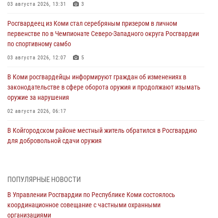
03 августа 2026, 13:31
3
Росгвардеец из Коми стал серебряным призером в личном
первенстве по в Чемпионате Северо-Западного округа Росгвардии
по спортивному самбо
03 августа 2026, 12:07
5
В Коми росгвардейцы информируют граждан об изменениях в
законодательстве в сфере оборота оружия и продолжают изымать
оружие за нарушения
02 августа 2026, 06:17
В Койгородском районе местный житель обратился в Росгвардию
для добровольной сдачи оружия
31 июля 2026, 10:55
Временно исполняющий обязанности начальника Управления
ПОПУЛЯРНЫЕ НОВОСТИ
Росгвардии по Республике Коми лично проверил ДОЛ «Орленок»
В Управлении Росгвардии по Республике Коми состоялось
31 июля 2026, 06:57
8
координационное совещание с частными охранными
организациями
В Усинске росгвардейцы оперативно отработали план «Квартал»