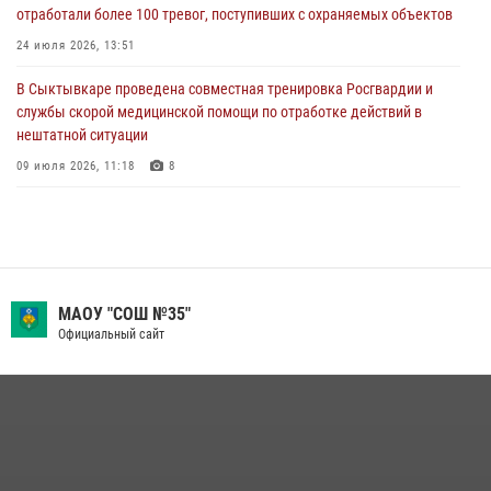
отработали более 100 тревог, поступивших с охраняемых объектов
В Санкт-Петербурге прошел окружной этап ежегодного
Всероссийского конкурса профессионального мастерства среди
24 июля 2026, 13:51
сотрудников вневедомственной охраны Росгвардии
В Сыктывкаре проведена совместная тренировка Росгвардии и
28 июля 2026, 15:09
12
службы скорой медицинской помощи по отработке действий в
нештатной ситуации
09 июля 2026, 11:18
8
В Коми росгвардейцы поздравили с юбилеем директора филиала
ВГТРК «Коми Гор» Юлию Чубову
23 июля 2026, 09:18
В Коми росгвардейцы обеспечивают правопорядок всероссийского
МАОУ "СОШ №35"
фестиваля воздухоплавания «ЖИВОЙ ВОЗДУХ»
Официальный сайт
19 июля 2026, 14:02
1
В Сыктывкаре состоялась торжественная присяга для
военнослужащих по призыву в Центре подготовки личного состава
Росгвардии
25 июля 2026, 10:45
12