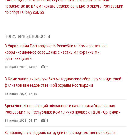
первенстве по в Чемпионате Северо-Западного округа Росгвардии
по спортивному самбо
03 августа 2026, 12:07
5
В Коми росгвардейцы информируют граждан об изменениях в
ПОПУЛЯРНЫЕ НОВОСТИ
законодательстве в сфере оборота оружия и продолжают изымать
оружие за нарушения
В Управлении Росгвардии по Республике Коми состоялось
координационное совещание с частными охранными
02 августа 2026, 06:17
организациями
В Койгородском районе местный житель обратился в Росгвардию
10 июля 2026, 14:07
2
для добровольной сдачи оружия
В Коми завершились учебно-методические сборы руководителей
31 июля 2026, 10:55
филиалов вневедомственной охраны Росгвардии
Временно исполняющий обязанности начальника Управления
16 июля 2026, 12:46
Росгвардии по Республике Коми лично проверил ДОЛ «Орленок»
Временно исполняющий обязанности начальника Управления
31 июля 2026, 06:57
8
Росгвардии по Республике Коми лично проверил ДОЛ «Орленок»
В Усинске росгвардейцы оперативно отработали план «Квартал»
31 июля 2026, 06:57
8
30 июля 2026, 13:53
За прошедшую неделю сотрудники вневедомственной охраны