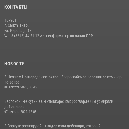
КОНТАКТЫ
В Усть-Вымском районе росгвардейцы задержала необычного
покупателя
167981
14 июля 2026, 11:49
г. Сыктывкар,
ул. Кирова д. 64
В Коми за неделю росгвардейцы изъяли 44 единицы охотничьего
8 (8212)-44-61-12 Автоинформатор по линии ЛРР
оружия
12 июля 2026, 06:14
НОВОСТИ
В Нижнем Новгороде состоялось Всероссийское совещание-семинар
по вопро...
08 августа 2026, 06:46
Беспокойные сутки в Сыктывкаре: как росгвардейцы усмиряли
дебоширов
07 августа 2026, 12:03
В Воркуте росгвардейцы задержали дебошира, который