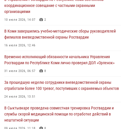
03 августа 2026, 12:07
5
координационное совещание с частными охранными
организациями
В Коми росгвардейцы информируют граждан об изменениях в
законодательстве в сфере оборота оружия и продолжают изымать
10 июля 2026, 14:07
2
оружие за нарушения
В Коми завершились учебно-методические сборы руководителей
02 августа 2026, 06:17
филиалов вневедомственной охраны Росгвардии
В Койгородском районе местный житель обратился в Росгвардию
16 июля 2026, 12:46
для добровольной сдачи оружия
Временно исполняющий обязанности начальника Управления
31 июля 2026, 10:55
Росгвардии по Республике Коми лично проверил ДОЛ «Орленок»
Временно исполняющий обязанности начальника Управления
31 июля 2026, 06:57
8
Росгвардии по Республике Коми лично проверил ДОЛ «Орленок»
За прошедшую неделю сотрудники вневедомственной охраны
31 июля 2026, 06:57
8
отработали более 100 тревог, поступивших с охраняемых объектов
В Усинске росгвардейцы оперативно отработали план «Квартал»
24 июля 2026, 13:51
30 июля 2026, 13:53
В Сыктывкаре проведена совместная тренировка Росгвардии и
службы скорой медицинской помощи по отработке действий в
нештатной ситуации
09 июля 2026, 11:18
8