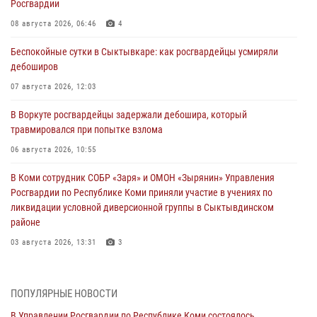
Росгвардии
08 августа 2026, 06:46
4
Беспокойные сутки в Сыктывкаре: как росгвардейцы усмиряли
дебоширов
07 августа 2026, 12:03
В Воркуте росгвардейцы задержали дебошира, который
травмировался при попытке взлома
06 августа 2026, 10:55
В Коми сотрудник СОБР «Заря» и ОМОН «Зырянин» Управления
Росгвардии по Республике Коми приняли участие в учениях по
ликвидации условной диверсионной группы в Сыктывдинском
районе
03 августа 2026, 13:31
3
Росгвардеец из Коми стал серебряным призером в личном
первенстве по в Чемпионате Северо-Западного округа Росгвардии
ПОПУЛЯРНЫЕ НОВОСТИ
по спортивному самбо
В Управлении Росгвардии по Республике Коми состоялось