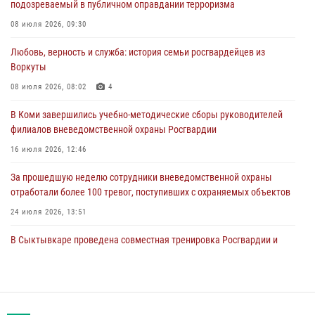
подозреваемый в публичном оправдании терроризма
В Усинске росгвардейцы оперативно отработали план «Квартал»
08 июля 2026, 09:30
30 июля 2026, 13:53
Любовь, верность и служба: история семьи росгвардейцев из
В Санкт-Петербурге прошел окружной этап ежегодного
Воркуты
Всероссийского конкурса профессионального мастерства среди
сотрудников вневедомственной охраны Росгвардии
08 июля 2026, 08:02
4
28 июля 2026, 15:09
12
В Коми завершились учебно-методические сборы руководителей
филиалов вневедомственной охраны Росгвардии
В Сыктывкаре росгвардейцы приняли участие в молебне в рамках
Дня Крещения Руси и Дня святого равноапостольного князя
16 июля 2026, 12:46
Владимира
За прошедшую неделю сотрудники вневедомственной охраны
28 июля 2026, 13:32
8
отработали более 100 тревог, поступивших с охраняемых объектов
24 июля 2026, 13:51
В Сыктывкаре проведена совместная тренировка Росгвардии и
службы скорой медицинской помощи по отработке действий в
нештатной ситуации
09 июля 2026, 11:18
8