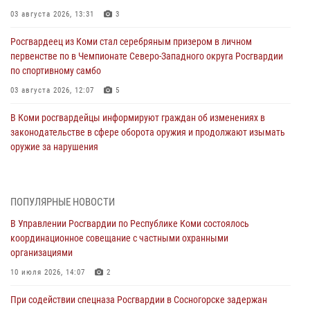
03 августа 2026, 13:31
3
Росгвардеец из Коми стал серебряным призером в личном
первенстве по в Чемпионате Северо-Западного округа Росгвардии
по спортивному самбо
03 августа 2026, 12:07
5
В Коми росгвардейцы информируют граждан об изменениях в
законодательстве в сфере оборота оружия и продолжают изымать
оружие за нарушения
02 августа 2026, 06:17
В Койгородском районе местный житель обратился в Росгвардию
ПОПУЛЯРНЫЕ НОВОСТИ
для добровольной сдачи оружия
В Управлении Росгвардии по Республике Коми состоялось
31 июля 2026, 10:55
координационное совещание с частными охранными
организациями
Временно исполняющий обязанности начальника Управления
Росгвардии по Республике Коми лично проверил ДОЛ «Орленок»
10 июля 2026, 14:07
2
31 июля 2026, 06:57
8
При содействии спецназа Росгвардии в Сосногорске задержан