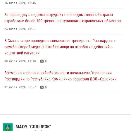
Временно исполняющий обязанности начальника Управления
16 июля 2026, 12:46
Росгвардии по Республике Коми лично проверил ДОЛ «Орленок»
За прошедшую неделю сотрудники вневедомственной охраны
31 июля 2026, 06:57
8
отработали более 100 тревог, поступивших с охраняемых объектов
В Усинске росгвардейцы оперативно отработали план «Квартал»
24 июля 2026, 13:51
30 июля 2026, 13:53
В Сыктывкаре проведена совместная тренировка Росгвардии и
службы скорой медицинской помощи по отработке действий в
В Санкт-Петербурге прошел окружной этап ежегодного
нештатной ситуации
Всероссийского конкурса профессионального мастерства среди
сотрудников вневедомственной охраны Росгвардии
09 июля 2026, 11:18
8
28 июля 2026, 15:09
12
Временно исполняющий обязанности начальника Управления
Росгвардии по Республике Коми лично проверил ДОЛ «Орленок»
31 июля 2026, 06:57
8
В Коми росгвардейцы поздравили с юбилеем директора филиала
ВГТРК «Коми Гор» Юлию Чубову
23 июля 2026, 09:18
В Коми росгвардейцы обеспечивают правопорядок всероссийского
МАОУ "СОШ №35"
фестиваля воздухоплавания «ЖИВОЙ ВОЗДУХ»