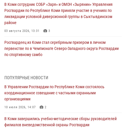
В Коми сотрудник СОБР «Заря» и ОМОН «Зырянин» Управления
Росгвардии по Республике Коми приняли участие в учениях по
ликвидации условной диверсионной группы в Сыктывдинском
районе
03 августа 2026, 13:31
3
Росгвардеец из Коми стал серебряным призером в личном
первенстве по в Чемпионате Северо-Западного округа Росгвардии
по спортивному самбо
03 августа 2026, 12:07
5
В Коми росгвардейцы информируют граждан об изменениях в
ПОПУЛЯРНЫЕ НОВОСТИ
законодательстве в сфере оборота оружия и продолжают изымать
оружие за нарушения
В Управлении Росгвардии по Республике Коми состоялось
координационное совещание с частными охранными
02 августа 2026, 06:17
организациями
В Койгородском районе местный житель обратился в Росгвардию
10 июля 2026, 14:07
2
для добровольной сдачи оружия
В Коми завершились учебно-методические сборы руководителей
31 июля 2026, 10:55
филиалов вневедомственной охраны Росгвардии