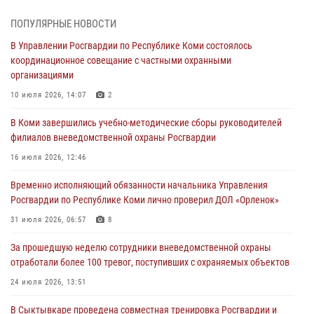
Росгвардеец из Коми стал серебряным призером в личном
первенстве по в Чемпионате Северо-Западного округа Росгвардии
ПОПУЛЯРНЫЕ НОВОСТИ
по спортивному самбо
В Управлении Росгвардии по Республике Коми состоялось
03 августа 2026, 12:07
5
координационное совещание с частными охранными
организациями
В Коми росгвардейцы информируют граждан об изменениях в
законодательстве в сфере оборота оружия и продолжают изымать
10 июля 2026, 14:07
2
оружие за нарушения
В Коми завершились учебно-методические сборы руководителей
02 августа 2026, 06:17
филиалов вневедомственной охраны Росгвардии
В Койгородском районе местный житель обратился в Росгвардию
16 июля 2026, 12:46
для добровольной сдачи оружия
Временно исполняющий обязанности начальника Управления
31 июля 2026, 10:55
Росгвардии по Республике Коми лично проверил ДОЛ «Орленок»
Временно исполняющий обязанности начальника Управления
31 июля 2026, 06:57
8
Росгвардии по Республике Коми лично проверил ДОЛ «Орленок»
За прошедшую неделю сотрудники вневедомственной охраны
31 июля 2026, 06:57
8
отработали более 100 тревог, поступивших с охраняемых объектов
В Усинске росгвардейцы оперативно отработали план «Квартал»
24 июля 2026, 13:51
30 июля 2026, 13:53
В Сыктывкаре проведена совместная тренировка Росгвардии и