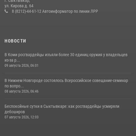
г. Сыктывкар,
ул. Кирова д. 64
В Коми за неделю росгвардейцы изъяли 44 единицы охотничьего
8 (8212)-44-61-12 Автоинформатор по линии ЛРР
оружия
12 июля 2026, 06:14
НОВОСТИ
В Коми росгвардейцы изъяли более 30 единиц оружия у владельцев
из-за р...
09 августа 2026, 06:01
В Нижнем Новгороде состоялось Всероссийское совещание-семинар
по вопро...
08 августа 2026, 06:46
Беспокойные сутки в Сыктывкаре: как росгвардейцы усмиряли
дебоширов
07 августа 2026, 12:03