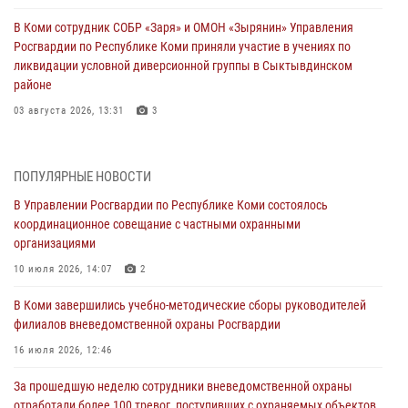
В Коми сотрудник СОБР «Заря» и ОМОН «Зырянин» Управления
Росгвардии по Республике Коми приняли участие в учениях по
ликвидации условной диверсионной группы в Сыктывдинском
районе
03 августа 2026, 13:31
3
Росгвардеец из Коми стал серебряным призером в личном
первенстве по в Чемпионате Северо-Западного округа Росгвардии
ПОПУЛЯРНЫЕ НОВОСТИ
по спортивному самбо
В Управлении Росгвардии по Республике Коми состоялось
03 августа 2026, 12:07
5
координационное совещание с частными охранными
организациями
В Коми росгвардейцы информируют граждан об изменениях в
законодательстве в сфере оборота оружия и продолжают изымать
10 июля 2026, 14:07
2
оружие за нарушения
В Коми завершились учебно-методические сборы руководителей
02 августа 2026, 06:17
филиалов вневедомственной охраны Росгвардии
В Койгородском районе местный житель обратился в Росгвардию
16 июля 2026, 12:46
для добровольной сдачи оружия
За прошедшую неделю сотрудники вневедомственной охраны
31 июля 2026, 10:55
отработали более 100 тревог, поступивших с охраняемых объектов