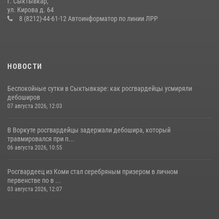
г. Сыктывкар,
Временно исполняющий обязанности начальника Управления
ул. Кирова д. 64
Росгвардии по Республике Коми лично проверил ДОЛ «Орленок»
8 (8212)-44-61-12 Автоинформатор по линии ЛРР
31 июля 2026, 06:57
8
НОВОСТИ
Беспокойные сутки в Сыктывкаре: как росгвардейцы усмиряли
дебоширов
07 августа 2026, 12:03
В Воркуте росгвардейцы задержали дебошира, который
травмировался при п...
06 августа 2026, 10:55
Росгвардеец из Коми стал серебряным призером в личном
первенстве по в ...
03 августа 2026, 12:07