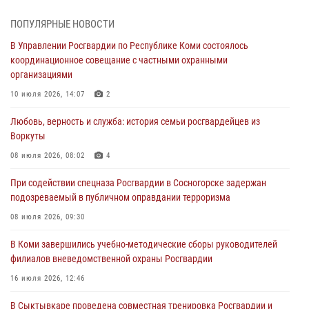
В Койгородском районе местный житель обратился в Росгвардию
ПОПУЛЯРНЫЕ НОВОСТИ
для добровольной сдачи оружия
В Управлении Росгвардии по Республике Коми состоялось
31 июля 2026, 10:55
координационное совещание с частными охранными
организациями
Временно исполняющий обязанности начальника Управления
Росгвардии по Республике Коми лично проверил ДОЛ «Орленок»
10 июля 2026, 14:07
2
31 июля 2026, 06:57
8
Любовь, верность и служба: история семьи росгвардейцев из
Воркуты
В Усинске росгвардейцы оперативно отработали план «Квартал»
08 июля 2026, 08:02
4
30 июля 2026, 13:53
При содействии спецназа Росгвардии в Сосногорске задержан
В Санкт-Петербурге прошел окружной этап ежегодного
подозреваемый в публичном оправдании терроризма
Всероссийского конкурса профессионального мастерства среди
сотрудников вневедомственной охраны Росгвардии
08 июля 2026, 09:30
28 июля 2026, 15:09
12
В Коми завершились учебно-методические сборы руководителей
филиалов вневедомственной охраны Росгвардии
В Сыктывкаре росгвардейцы приняли участие в молебне в рамках
Дня Крещения Руси и Дня святого равноапостольного князя
16 июля 2026, 12:46
Владимира
В Сыктывкаре проведена совместная тренировка Росгвардии и